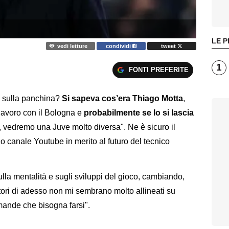
LE P
vedi letture
condividi
tweet
1
FONTI PREFERITE
e sulla panchina?
Si sapeva cos’era Thiago Motta
,
olavoro con il Bologna e
probabilmente se lo si lascia
, vedremo una Juve molto diversa". Ne è sicuro il
uo canale Youtube in merito al futuro del tecnico
lla mentalità e sugli sviluppi del gioco, cambiando,
atori di adesso non mi sembrano molto allineati su
omande che bisogna farsi".