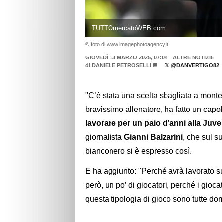
TUTTOmercatoWEB.com
© foto di www.imagephotoagency.it
GIOVEDÌ 13 MARZO 2025, 07:04
ALTRE NOTIZIE
di
DANIELE PETROSELLI
@DANVERTIGO82
"C’è stata una scelta sbagliata a mont
bravissimo allenatore, ha fatto un cap
lavorare per un paio d’anni alla Juve
giornalista
Gianni Balzarini
, che sul s
bianconero si è espresso così.
E ha aggiunto: "Perché avrà lavorato su
però, un po’ di giocatori, perché i gioc
questa tipologia di gioco sono tutte d