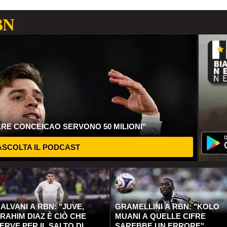
BN
ERE CONCEICAO SERVONO 50 MILIONI"
SCOLTA IL PODCAST
ALVANI A RBN: "JUVE,
GRAMELLINI A RBN: "KOLO
RAHIM DIAZ È CIÒ CHE
MUANI A QUELLE CIFRE
ERVE PER IL SALTO DI
SAREBBE UN ERRORE"