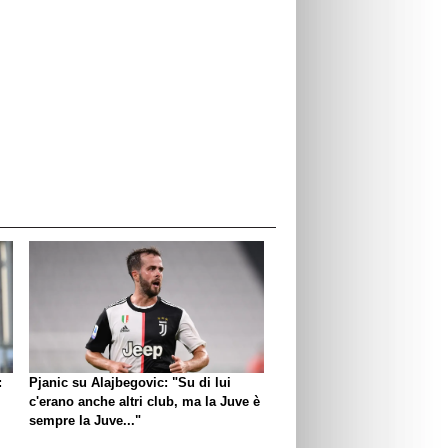
:
Pjanic su Alajbegovic: "Su di lui
c'erano anche altri club, ma la Juve è
sempre la Juve..."