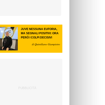
JUVE NESSUNA EUFORIA,
MA SEGNALI POSITIVI: ORA
PERÒ I COLPI DECISIVI
di Quintiliano Giampietro