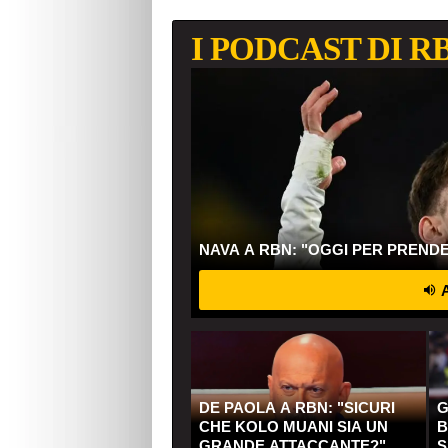
I PODCAST DI R
NAVA A RBN: "OGGI PER PREND
A
DE PAOLA A RBN: "SICURI
G
CHE KOLO MUANI SIA UN
B
GRANDE ATTACCANTE?"
S