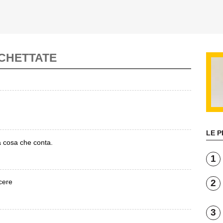
CCHETTATE
LE P
a cosa che conta.
1
ncere
2
3