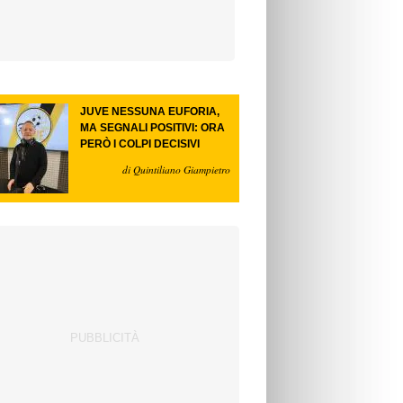
JUVE NESSUNA EUFORIA,
MA SEGNALI POSITIVI: ORA
PERÒ I COLPI DECISIVI
di Quintiliano Giampietro