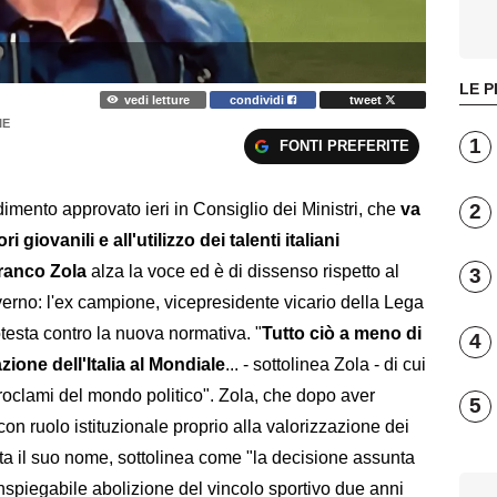
LE P
vedi letture
condividi
tweet
IE
1
FONTI PREFERITE
2
imento approvato ieri in Consiglio dei Ministri, che
va
 giovanili e all'utilizzo dei talenti italiani
ranco Zola
alza la voce ed è di dissenso rispetto al
3
verno: l'ex campione, vicepresidente vicario della Lega
testa contro la nuova normativa. "
Tutto ciò a meno di
4
zione dell'Italia al Mondiale
... - sottolinea Zola - di cui
proclami del mondo politico". Zola, che dopo aver
5
con ruolo istituzionale proprio alla valorizzazione dei
ta il suo nome, sottolinea come "la decisione assunta
inspiegabile abolizione del vincolo sportivo due anni