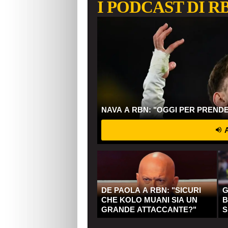
I PODCAST DI R
NAVA A RBN: "OGGI PER PREND
A
DE PAOLA A RBN: "SICURI
G
CHE KOLO MUANI SIA UN
B
GRANDE ATTACCANTE?"
S
Q