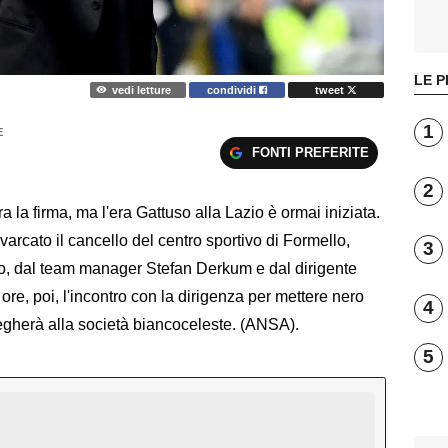
LE P
vedi letture
condividi
tweet
1
E
FONTI PREFERITE
2
a firma, ma l'era Gattuso alla Lazio è ormai iniziata.
 varcato il cancello del centro sportivo di Formello,
3
o, dal team manager Stefan Derkum e dal dirigente
ore, poi, l'incontro con la dirigenza per mettere nero
4
 legherà alla società biancoceleste. (ANSA).
5