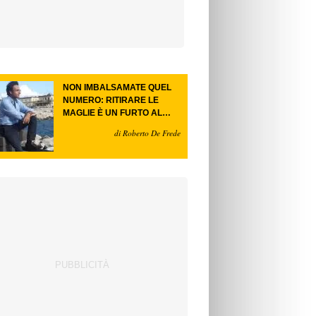
NON IMBALSAMATE QUEL
NUMERO: RITIRARE LE
MAGLIE È UN FURTO AL
FUTURO.
di Roberto De Frede