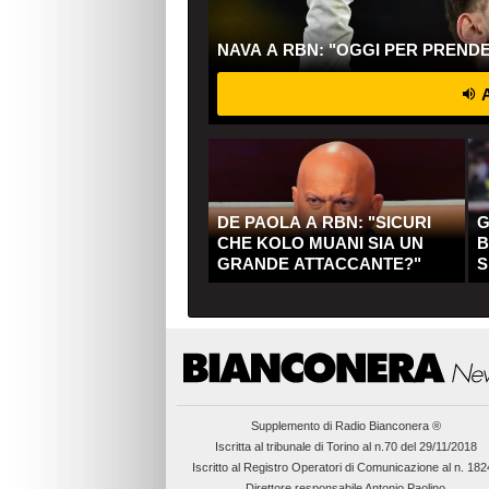
NAVA A RBN: "OGGI PER PREND
A
DE PAOLA A RBN: "SICURI
G
CHE KOLO MUANI SIA UN
B
GRANDE ATTACCANTE?"
S
Q
Supplemento di
Radio Bianconera ®
Iscritta al tribunale di Torino al n.70 del 29/11/2018
Iscritto al Registro Operatori di Comunicazione al n. 18
Direttore responsabile Antonio Paolino