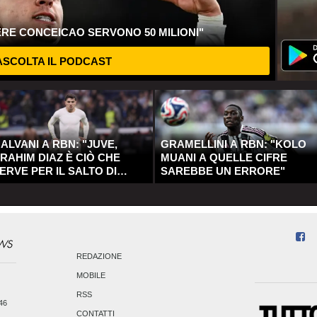
ERE CONCEICAO SERVONO 50 MILIONI"
SCOLTA IL PODCAST
ALVANI A RBN: "JUVE,
GRAMELLINI A RBN: "KOLO
RAHIM DIAZ È CIÒ CHE
MUANI A QUELLE CIFRE
ERVE PER IL SALTO DI
SAREBBE UN ERRORE"
UALITÀ"
REDAZIONE
MOBILE
RSS
246
CONTATTI