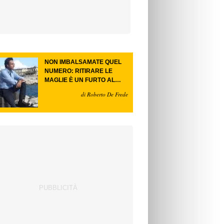
NON IMBALSAMATE QUEL
NUMERO: RITIRARE LE
MAGLIE È UN FURTO AL
FUTURO.
di Roberto De Frede