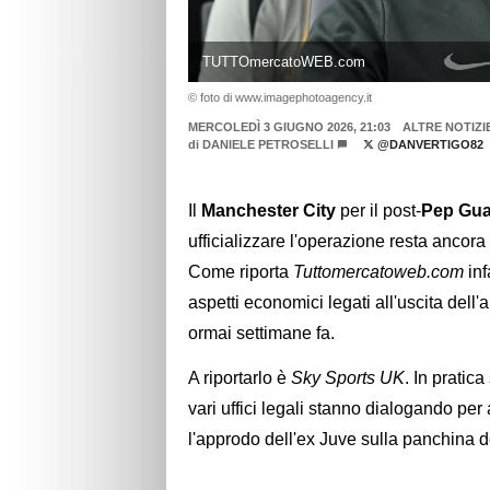
TUTTOmercatoWEB.com
© foto di www.imagephotoagency.it
MERCOLEDÌ 3 GIUGNO 2026, 21:03
ALTRE NOTIZI
di
DANIELE PETROSELLI
@DANVERTIGO82
Il
Manchester City
per il post-
Pep Gua
ufficializzare l'operazione resta ancora
Come riporta
Tuttomercatoweb.com
inf
aspetti economici legati all'uscita dell'
ormai settimane fa.
A riportarlo è
Sky Sports UK
. In pratic
vari uffici legali stanno dialogando per
l'approdo dell'ex Juve sulla panchina d