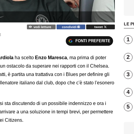
LE P
vedi letture
condividi
tweet
E
1
FONTI PREFERITE
2
rdiola
ha scelto
Enzo Maresca
, ma prima di poter
 un ostacolo da superare nei rapporti con il Chelsea.
3
atti, è partita una trattativa con i Blues per definire gli
allenatore italiano dal club, dopo che c'è stato l'esonero
4
a si sta discutendo di un possibile indennizzo e ora i
5
 arrivare a una soluzione in tempi brevi, per permettere
ei Citizens.