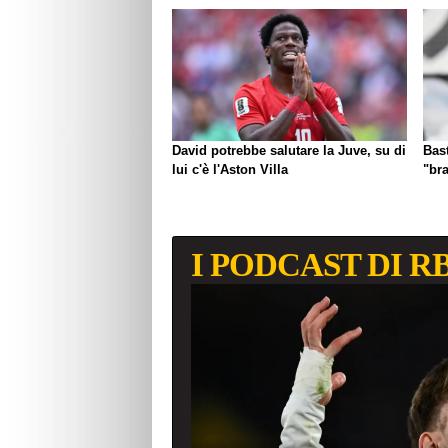
David potrebbe salutare la Juve, su di
Bast
lui c'è l'Aston Villa
"br
I PODCAST DI R