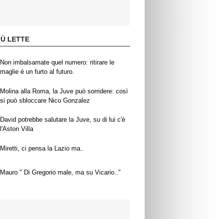
IÙ LETTE
Non imbalsamate quel numero: ritirare le
maglie è un furto al futuro.
Molina alla Roma, la Juve può sorridere: così
si può sbloccare Nico Gonzalez
David potrebbe salutare la Juve, su di lui c'è
l'Aston Villa
Miretti, ci pensa la Lazio ma..
Mauro " Di Gregorio male, ma su Vicario.."