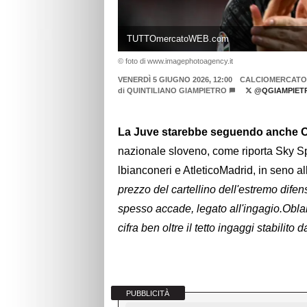
TUTTOmercatoWEB.com
© foto di www.imagephotoagency.it
VENERDÌ 5 GIUGNO 2026, 12:00
CALCIOMERCATO
di
QUINTILIANO GIAMPIETRO
@QGIAMPIET
La Juve starebbe seguendo anche Ob
nazionale sloveno, come riporta Sky Sp
lbianconeri e AtleticoMadrid, in seno a
prezzo del cartellino dell'estremo difen
spesso accade, legato all'ingagio.Obla
cifra ben oltre il tetto ingaggi stabilit
PUBBLICITÀ