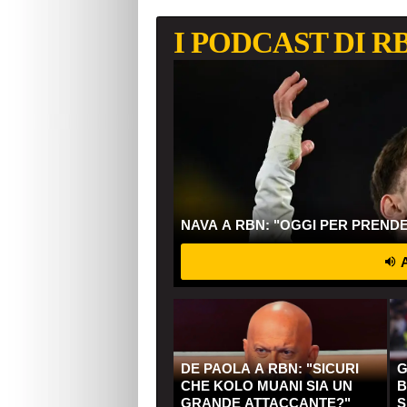
I PODCAST DI R
NAVA A RBN: "OGGI PER PREND
A
DE PAOLA A RBN: "SICURI
G
CHE KOLO MUANI SIA UN
B
GRANDE ATTACCANTE?"
S