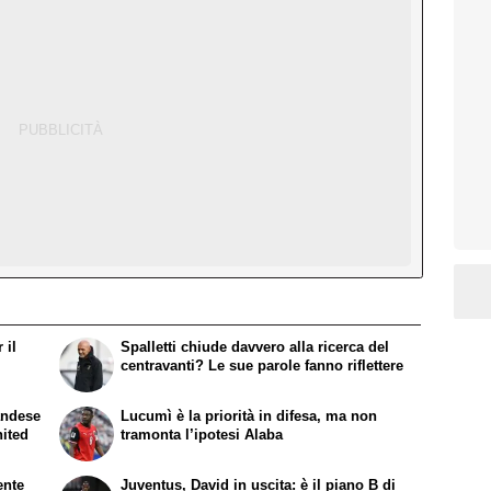
 il
Spalletti chiude davvero alla ricerca del
centravanti? Le sue parole fanno riflettere
landese
Lucumì è la priorità in difesa, ma non
nited
tramonta l’ipotesi Alaba
ente
Juventus, David in uscita: è il piano B di