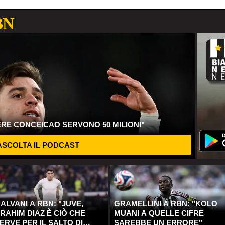
BN
ERE CONCEICAO SERVONO 50 MILIONI"
SCOLTA IL PODCAST
ALVANI A RBN: "JUVE,
GRAMELLINI A RBN: "KOLO
RAHIM DIAZ È CIÒ CHE
MUANI A QUELLE CIFRE
ERVE PER IL SALTO DI
SAREBBE UN ERRORE"