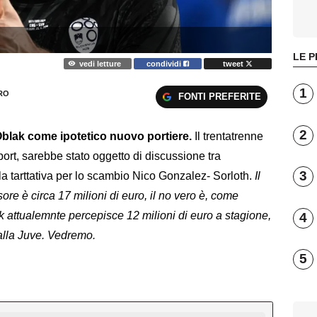
LE P
vedi letture
condividi
tweet
1
RO
FONTI PREFERITE
2
lak come ipotetico nuovo portiere.
Il trentatrenne
ort, sarebbe stato oggetto di discussione tra
3
lla tarttativa per lo scambio Nico Gonzalez- Sorloth.
Il
sore è circa 17 milioni di euro, il no vero è, come
k attualemnte percepisce 12 milioni di euro a stagione,
4
o dalla Juve. Vedremo.
5