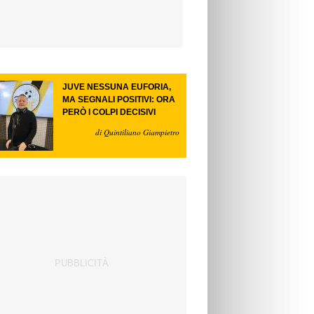
JUVE NESSUNA EUFORIA,
MA SEGNALI POSITIVI: ORA
PERÒ I COLPI DECISIVI
di Quintiliano Giampietro