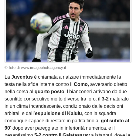
© foto di www.imagephotoagency.it
La
Juventus
è chiamata a rialzare immediatamente la
testa nella sfida interna contro il
Como
, avversario diretto
nella corsa al
quarto posto
. I bianconeri arrivano da due
sconfitte consecutive molto diverse tra loro: il
3-2
maturato
in un clima incandescente, condizionato dalle decisioni
arbitrali e dall’
espulsione di Kalulu
, con la squadra
comunque capace di restare in partita fino al
gol subito al
90’
dopo aver pareggiato in inferiorità numerica, e il
pesantissimo
5-2 contro il Galatasaray
a Istanbul, dove la