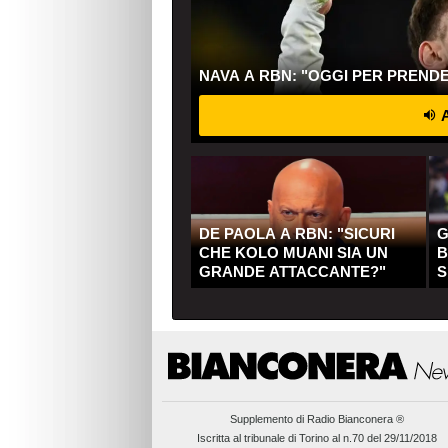
NAVA A RBN: "OGGI PER PREND
A
DE PAOLA A RBN: "SICURI
G
CHE KOLO MUANI SIA UN
B
GRANDE ATTACCANTE?"
S
Q
Supplemento di
Radio Bianconera ®
Iscritta al tribunale di Torino al n.70 del 29/11/2018