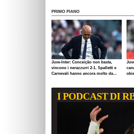
PRIMO PIANO
Juve-Inter: Conceição non basta,
Juve
vincono i nerazzurri 2-1. Spalletti e
can
Carnevali hanno ancora molto da
obie
lavorare
I PODCAST DI R