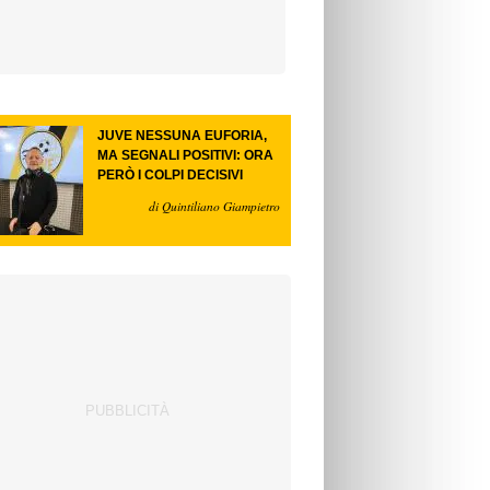
JUVE NESSUNA EUFORIA,
MA SEGNALI POSITIVI: ORA
PERÒ I COLPI DECISIVI
di Quintiliano Giampietro