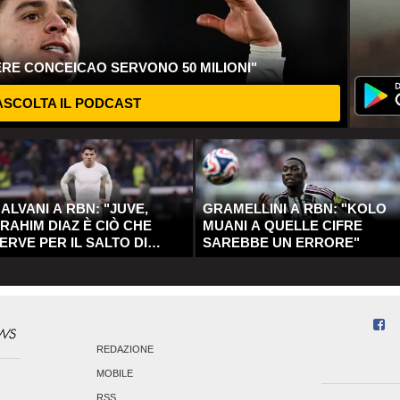
ERE CONCEICAO SERVONO 50 MILIONI"
SCOLTA IL PODCAST
ALVANI A RBN: "JUVE,
GRAMELLINI A RBN: "KOLO
RAHIM DIAZ È CIÒ CHE
MUANI A QUELLE CIFRE
ERVE PER IL SALTO DI
SAREBBE UN ERRORE"
UALITÀ"
REDAZIONE
MOBILE
RSS