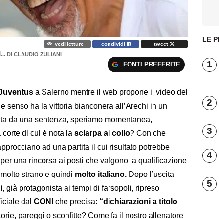
LE P
vedi letture
condividi
tweet
.. DI CLAUDIO ZULIANI
1
FONTI PREFERITE
Juventus
a Salerno mentre il web propone il video del
2
 senso ha la vittoria bianconera all’Arechi in un
sata da una sentenza, speriamo momentanea,
3
 corte di cui è nota la
sciarpa al collo
? Con che
 si approcciano ad una partita il cui risultato potrebbe
4
 per una rincorsa ai posti che valgono la qualificazione
 molto strano e quindi
molto italiano.
Dopo l’uscita
5
i
, già protagonista ai tempi di farsopoli, ripreso
iciale dal
CONI
che precisa:
“dichiarazioni a titolo
orie, pareggi o sconfitte? Come fa il nostro allenatore