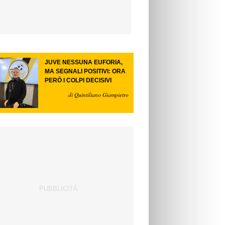
JUVE NESSUNA EUFORIA,
MA SEGNALI POSITIVI: ORA
PERÒ I COLPI DECISIVI
di Quintiliano Giampietro