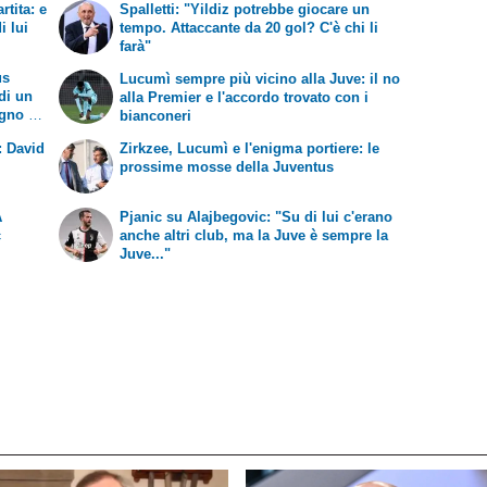
rtita: e
Spalletti: "Yildiz potrebbe giocare un
i lui
tempo. Attaccante da 20 gol? C'è chi li
farà"
us
Lucumì sempre più vicino alla Juve: il no
 di un
alla Premier e l'accordo trovato con i
gno di
bianconeri
: David
Zirkzee, Lucumì e l'enigma portiere: le
prossime mosse della Juventus
A
Pjanic su Alajbegovic: "Su di lui c'erano
c
anche altri club, ma la Juve è sempre la
Juve..."