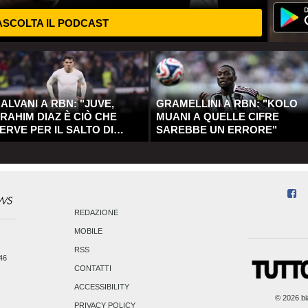
SCOLTA IL PODCAST
ALVANI A RBN: "JUVE,
GRAMELLINI A RBN: "KOLO
RAHIM DIAZ È CIÒ CHE
MUANI A QUELLE CIFRE
ERVE PER IL SALTO DI
SAREBBE UN ERRORE"
UALITÀ"
REDAZIONE
MOBILE
RSS
246
CONTATTI
ACCESSIBILITY
© 2026 bia
PRIVACY POLICY