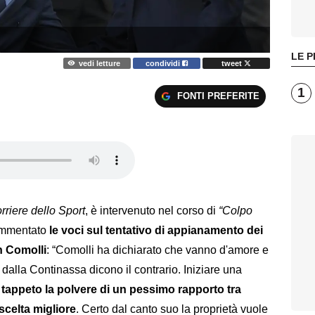
LE P
vedi letture
condividi
tweet
1
FONTI PREFERITE
rriere dello Sport
, è intervenuto nel corso di
“Colpo
ommentato
le voci sul tentativo di appianamento dei
n Comolli
: “Comolli ha dichiarato che vanno d'amore e
 dalla Continassa dicono il contrario. Iniziare una
tappeto la polvere di un pessimo rapporto tra
scelta migliore
. Certo dal canto suo la proprietà vuole