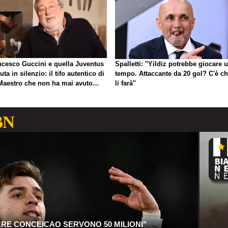
ncesco Guccini e quella Juventus
Spalletti: "Yildiz potrebbe giocare 
uta in silenzio: il tifo autentico di
tempo. Attaccante da 20 gol? C'è ch
Maestro che non ha mai avuto
li farà"
gno di esibirlo
BN
ERE CONCEICAO SERVONO 50 MILIONI"