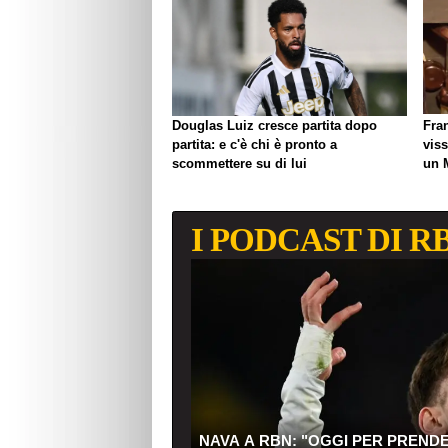
Douglas Luiz cresce partita dopo
Fra
partita: e c'è chi è pronto a
viss
scommettere su di lui
un 
biso
I PODCAST DI R
NAVA A RBN: "OGGI PER PREND