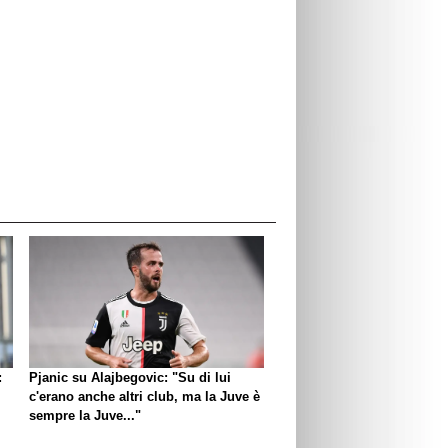
:
Pjanic su Alajbegovic: "Su di lui
c'erano anche altri club, ma la Juve è
sempre la Juve..."