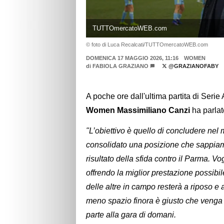
TUTTOmercatoWEB.com
© foto di Luca Recalcati/TUTTOmercatoWEB.com
DOMENICA 17 MAGGIO 2026, 11:16
WOMEN
di
FABIOLA GRAZIANO
@GRAZIANOFABY
A poche ore dall'ultima partita di Serie
Women Massimiliano Canzi
ha parlato
"L’obiettivo è quello di concludere nel
consolidato una posizione che sappiam
risultato della sfida contro il Parma. V
offrendo la miglior prestazione possibi
delle altre in campo resterà a riposo e
meno spazio finora è giusto che venga p
parte alla gara di domani.