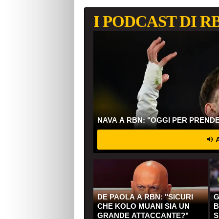
I PODCAST DI R
NAVA A RBN: "OGGI PER PREND
A
DE PAOLA A RBN: "SICURI
G
CHE KOLO MUANI SIA UN
B
GRANDE ATTACCANTE?"
S