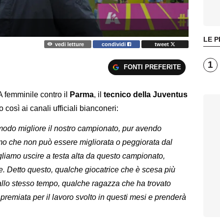
LE P
vedi letture
condividi
tweet
1
FONTI PREFERITE
 A femminile contro il
Parma
, il
tecnico della Juventus
 così ai canali ufficiali bianconeri:
 modo migliore il nostro campionato, pur avendo
o che non può essere migliorata o peggiorata dal
ogliamo uscire a testa alta da questo campionato,
le. Detto questo, qualche giocatrice che è scesa più
 allo stesso tempo, qualche ragazza che ha trovato
remiata per il lavoro svolto in questi mesi e prenderà