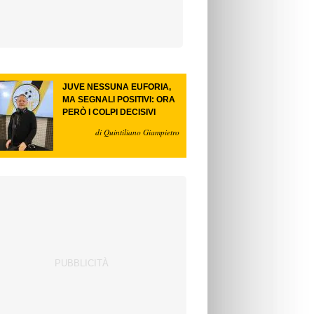
JUVE NESSUNA EUFORIA,
MA SEGNALI POSITIVI: ORA
PERÒ I COLPI DECISIVI
di Quintiliano Giampietro