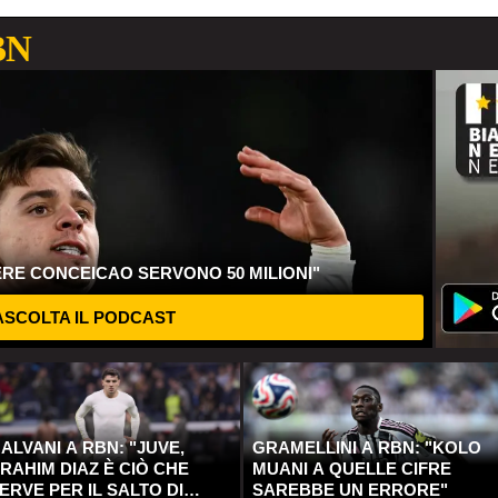
BN
ERE CONCEICAO SERVONO 50 MILIONI"
SCOLTA IL PODCAST
ALVANI A RBN: "JUVE,
GRAMELLINI A RBN: "KOLO
RAHIM DIAZ È CIÒ CHE
MUANI A QUELLE CIFRE
ERVE PER IL SALTO DI
SAREBBE UN ERRORE"