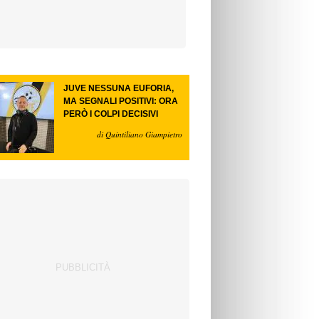
JUVE NESSUNA EUFORIA,
MA SEGNALI POSITIVI: ORA
PERÒ I COLPI DECISIVI
di Quintiliano Giampietro