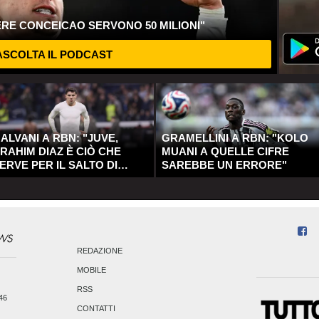
ERE CONCEICAO SERVONO 50 MILIONI"
SCOLTA IL PODCAST
ALVANI A RBN: "JUVE,
GRAMELLINI A RBN: "KOLO
RAHIM DIAZ È CIÒ CHE
MUANI A QUELLE CIFRE
ERVE PER IL SALTO DI
SAREBBE UN ERRORE"
UALITÀ"
REDAZIONE
MOBILE
RSS
246
CONTATTI