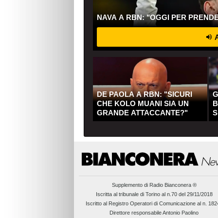
NAVA A RBN: "OGGI PER PREND
A
DE PAOLA A RBN: "SICURI
G
CHE KOLO MUANI SIA UN
B
GRANDE ATTACCANTE?"
S
Q
Supplemento di
Radio Bianconera ®
Iscritta al tribunale di Torino al n.70 del 29/11/2018
Iscritto al Registro Operatori di Comunicazione al n. 18
Direttore responsabile Antonio Paolino