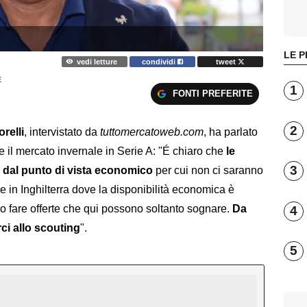
LE P
vedi letture
condividi
tweet
E
1
FONTI PREFERITE
2
relli
, intervistato da
tuttomercatoweb.com
, ha parlato
 il mercato invernale in Serie A: "É chiaro che
le
3
 dal punto di vista economico
per cui non ci saranno
me in Inghilterra dove la disponibilità economica è
 fare offerte che qui possono soltanto sognare.
Da
4
ci allo scouting
".
5