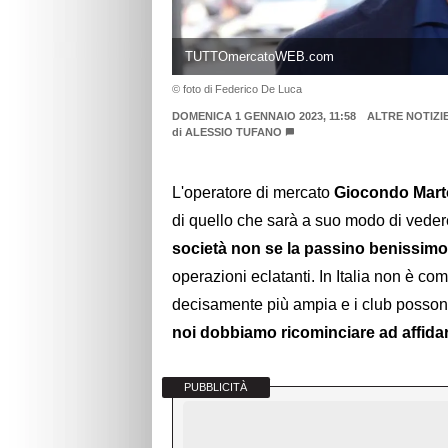
TUTTOmercatoWEB.com
© foto di Federico De Luca
DOMENICA 1 GENNAIO 2023, 11:58
ALTRE NOTIZI
di
ALESSIO TUFANO
L'operatore di mercato
Giocondo Marto
di quello che sarà a suo modo di vedere
società non se la passino benissimo
operazioni eclatanti. In Italia non è co
decisamente più ampia e i club possono
noi dobbiamo ricominciare ad affidar
PUBBLICITÀ