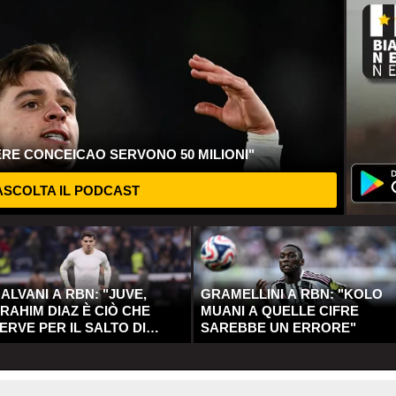
ERE CONCEICAO SERVONO 50 MILIONI"
SCOLTA IL PODCAST
ALVANI A RBN: "JUVE,
GRAMELLINI A RBN: "KOLO
RAHIM DIAZ È CIÒ CHE
MUANI A QUELLE CIFRE
ERVE PER IL SALTO DI
SAREBBE UN ERRORE"
UALITÀ"