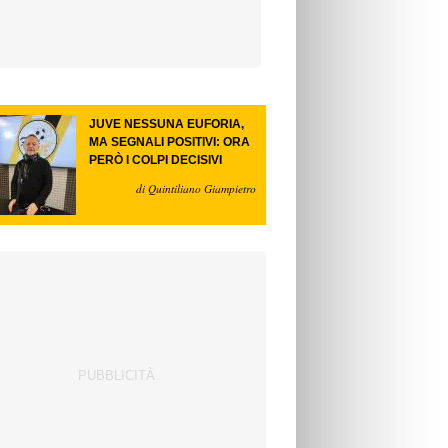
JUVE NESSUNA EUFORIA,
MA SEGNALI POSITIVI: ORA
PERÒ I COLPI DECISIVI
di Quintiliano Giampietro