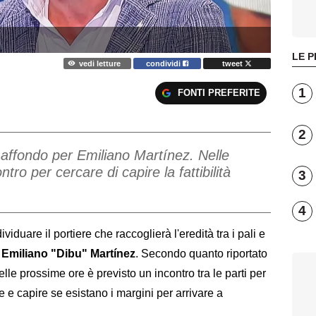
LE P
vedi letture
condividi
tweet
1
FONTI PREFERITE
2
affondo per Emiliano Martínez. Nelle
tro per cercare di capire la fattibilità
3
4
iduare il portiere che raccoglierà l'eredità tra i pali e
i
Emiliano "Dibu" Martínez
. Secondo quanto riportato
lle prossime ore è previsto un incontro tra le parti per
ne e capire se esistano i margini per arrivare a