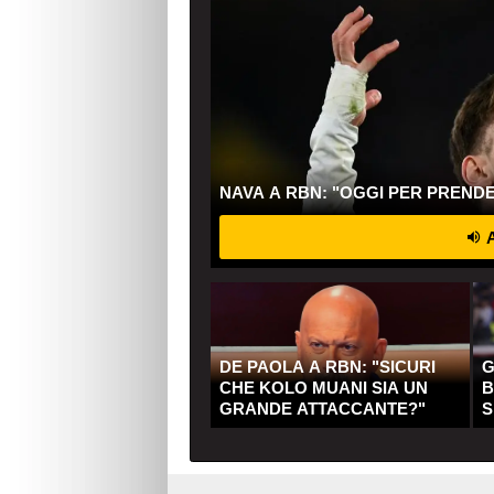
NAVA A RBN: "OGGI PER PREND
A
DE PAOLA A RBN: "SICURI
G
CHE KOLO MUANI SIA UN
B
GRANDE ATTACCANTE?"
S
Q