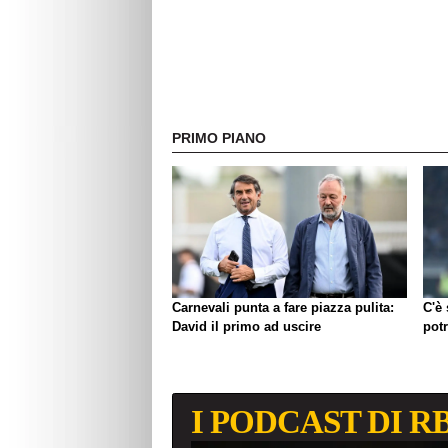
PRIMO PIANO
Carnevali punta a fare piazza pulita:
C'è
David il primo ad uscire
pot
I PODCAST DI R