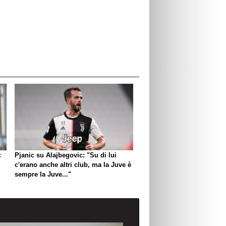
:
Pjanic su Alajbegovic: "Su di lui
c'erano anche altri club, ma la Juve è
sempre la Juve..."