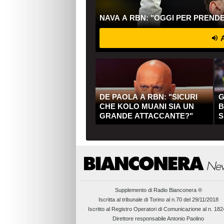
NAVA A RBN: "OGGI PER PREND
A
DE PAOLA A RBN: "SICURI
G
CHE KOLO MUANI SIA UN
B
GRANDE ATTACCANTE?"
S
Q
Supplemento di
Radio Bianconera ®
Iscritta al tribunale di Torino al n.70 del 29/11/2018
Iscritto al Registro Operatori di Comunicazione al n. 18
Direttore responsabile Antonio Paolino