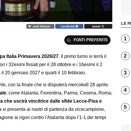
LE P
vedi letture
condividi
tweet
1
FONTI PREFERITE
2
ppa Italia Primavera 2026/27
. Il primo turno si terrà il
n i 32esimi fissati per il 28 ottobre e i 16esimi il 2
3
il 20 gennaio 2027 e quarti il 10 febbraio.
ile, con la finale che si disputerà mercoledì 28 aprile.
4
ale
, come Atalanta, Fiorentina, Parma, Cesena, Roma,
a che uscirà vincitrice dalle sfide Lecce-Pisa e
5
 si presenta ai nastri di partenza da vicecampione,
gione ai rigori contro l'Atalanta dopo l'1-1 dei tempi