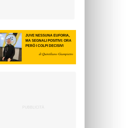
JUVE NESSUNA EUFORIA,
MA SEGNALI POSITIVI: ORA
PERÒ I COLPI DECISIVI
di Quintiliano Giampietro