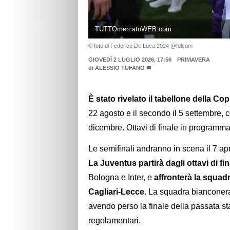
TUTTOmercatoWEB.com
© foto di Federico De Luca 2024 @fdlcom
GIOVEDÌ 2 LUGLIO 2026, 17:56
PRIMAVERA
di
ALESSIO TUFANO
È stato rivelato il tabellone della Co
22 agosto e il secondo il 5 settembre, co
dicembre. Ottavi di finale in programma 
Le semifinali andranno in scena il 7 apr
La Juventus partirà dagli ottavi di fin
Bologna e Inter, e
affronterà la squadr
Cagliari-Lecce
. La squadra bianconera
avendo perso la finale della passata sta
regolamentari.