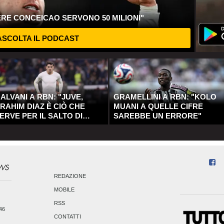
ERE CONCEICAO SERVONO 50 MILIONI"
SCOLTA IL PODCAST
ALVANI A RBN: "JUVE,
GRAMELLINI A RBN: "KOLO
RAHIM DIAZ È CIÒ CHE
MUANI A QUELLE CIFRE
ERVE PER IL SALTO DI
SAREBBE UN ERRORE"
UALITÀ"
REDAZIONE
MOBILE
RSS
246
CONTATTI