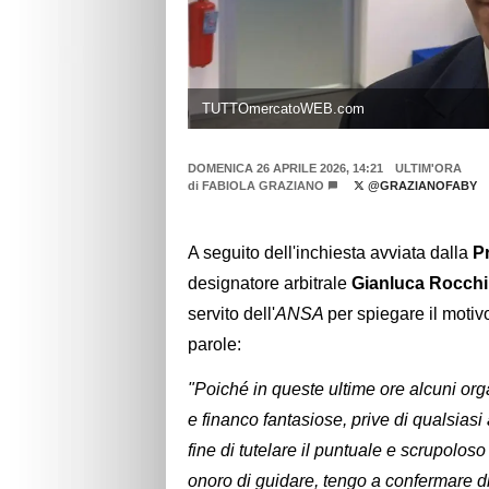
TUTTOmercatoWEB.com
DOMENICA 26 APRILE 2026, 14:21
ULTIM'ORA
di
FABIOLA GRAZIANO
@GRAZIANOFABY
A seguito dell'inchiesta avviata dalla
P
designatore arbitrale
Gianluca Rocchi
servito dell'
ANSA
per spiegare il motiv
parole:
"Poiché in queste ultime ore alcuni org
e financo fantasiose, prive di qualsiasi
fine di tutelare il puntuale e scrupolo
onoro di guidare, tengo a confermare d