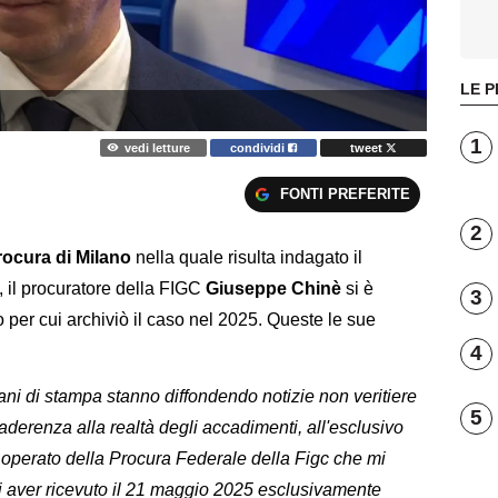
LE P
1
vedi letture
condividi
tweet
FONTI PREFERITE
2
rocura di Milano
nella quale risulta indagato il
, il procuratore della FIGC
Giuseppe Chinè
si è
3
o per cui archiviò il caso nel 2025. Queste le sue
4
ani di stampa stanno diffondendo notizie non veritiere
5
 aderenza alla realtà degli accadimenti, all'esclusivo
so operato della Procura Federale della Figc che mi
i aver ricevuto il 21 maggio 2025 esclusivamente