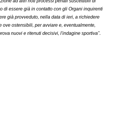
ione ad altri noti processi penali suscettibili di
o di essere già in contatto con gli Organi inquirenti
re già provveduto, nella data di ieri, a richiedere
e ove ostensibili, per avviare e, eventualmente,
rova nuovi e ritenuti decisivi, l'indagine sportiva".