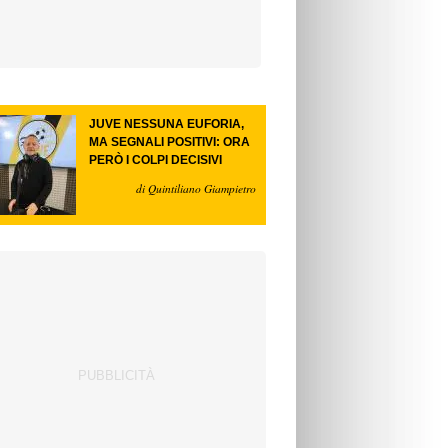
JUVE NESSUNA EUFORIA,
MA SEGNALI POSITIVI: ORA
PERÒ I COLPI DECISIVI
di Quintiliano Giampietro