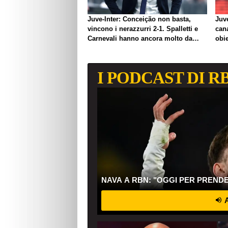
Juve-Inter: Conceição non basta,
Juve
vincono i nerazzurri 2-1. Spalletti e
can
Carnevali hanno ancora molto da
obie
lavorare
I PODCAST DI R
NAVA A RBN: "OGGI PER PREND
A