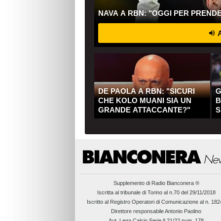
NAVA A RBN: "OGGI PER PREND
A
DE PAOLA A RBN: "SICURI
G
CHE KOLO MUANI SIA UN
B
GRANDE ATTACCANTE?"
S
Q
Supplemento di
Radio Bianconera ®
Iscritta al tribunale di Torino al n.70 del 29/11/2018
Iscritto al Registro Operatori di Comunicazione al n. 18
Direttore responsabile Antonio Paolino
Aut. Lega Calcio Serie A 21/22 num. 178