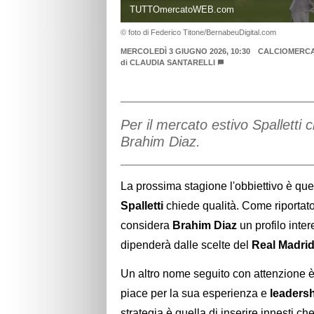
TUTTOmercatoWEB.com
© foto di Federico Titone/BernabeuDigital.com
MERCOLEDÌ 3 GIUGNO 2026, 10:30
CALCIOMERC
di
CLAUDIA SANTARELLI
Per il mercato estivo Spalletti 
Brahim Diaz.
La prossima stagione l'obbiettivo è quel
Spalletti
chiede qualità. Come riportat
considera
Brahim Diaz
un profilo inter
dipenderà dalle scelte del
Real Madri
Un altro nome seguito con attenzione è
piace per la sua esperienza e
leaders
strategia è quella di inserire innesti c