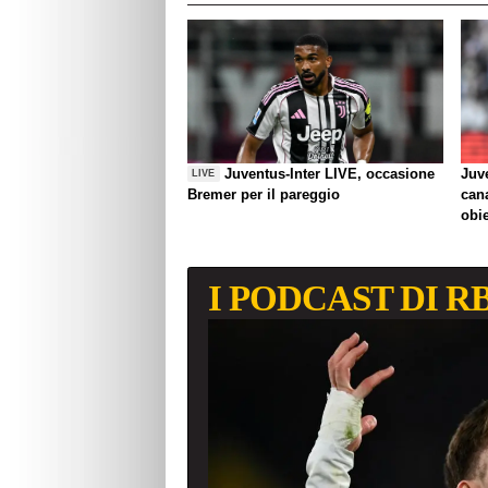
Juventus-Inter LIVE, occasione
Juve
LIVE
Bremer per il pareggio
can
obie
I PODCAST DI R