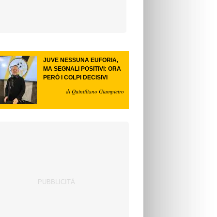
JUVE NESSUNA EUFORIA,
MA SEGNALI POSITIVI: ORA
PERÒ I COLPI DECISIVI
di Quintiliano Giampietro