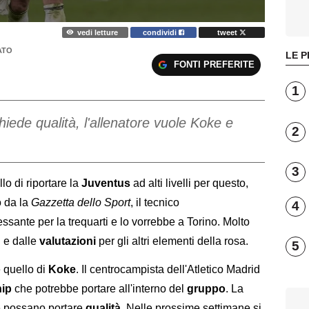
vedi letture
condividi
tweet
ATO
LE P
FONTI PREFERITE
1
chiede qualità, l'allenatore vuole Koke e
2
3
lo di riportare la
Juventus
ad alti livelli per questo,
o da la
Gazzetta dello
Sport
, il tecnico
4
essante per la trequarti e lo vorrebbe a Torino. Molto
d
e dalle
valutazioni
per gli altri elementi della rosa.
5
 quello di
Koke
. Il centrocampista dell'Atletico Madrid
hip
che potrebbe portare all'interno del
gruppo
. La
he possano portare
qualità
. Nelle prossime settimane si