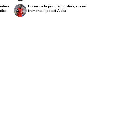
landese
Lucumì è la priorità in difesa, ma non
nited
tramonta l’ipotesi Alaba