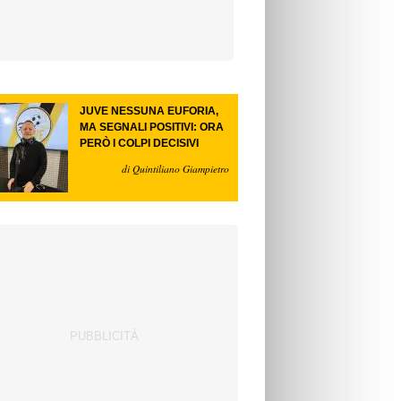
JUVE NESSUNA EUFORIA,
MA SEGNALI POSITIVI: ORA
PERÒ I COLPI DECISIVI
di Quintiliano Giampietro