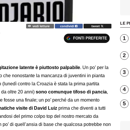
LE P
vedi letture
condividi
tweet
.
1
FONTI PREFERITE
2
gitazione latente è piuttosto palpabile
. Un po’ per la
3
to che nonostante la mancanza di juventini in pianta
 (lunedì contro la Croazia è stata la prima partita
4
da oltre 20 anni)
sono comunque tifoso di pancia
,
se fosse una finale; un po’ perché da un momento
5
atiche visite di David Luiz
prima che diventi a tutti
attandosi del primo colpo top del nostro mercato da
 po’ di quell’ansia di base che qualcosa potrebbe non