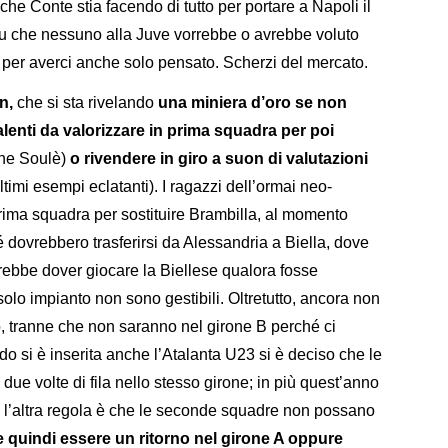
e che Conte stia facendo di tutto per portare a Napoli il
u che nessuno alla Juve vorrebbe o avrebbe voluto
ri per averci anche solo pensato. Scherzi del mercato.
en,
che si sta rivelando
una miniera d’oro se non
alenti da valorizzare in prima squadra per poi
che Soulè)
o rivendere in giro a suon di valutazioni
ltimi esempi eclatanti). I ragazzi dell’ormai neo-
rima squadra per sostituire Brambilla, al momento
 dovrebbero trasferirsi da Alessandria a Biella, dove
ebbe dover giocare la Biellese qualora fosse
solo impianto non sono gestibili. Oltretutto, ancora non
 tranne che non saranno nel girone B perché ci
 si è inserita anche l’Atalanta U23 si è deciso che le
e volte di fila nello stesso girone; in più quest’anno
 l’altra regola è che le seconde squadre non possano
e quindi essere un ritorno nel girone A oppure