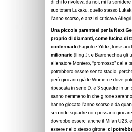
di chi lo rivoleva da noi, mi fa sorrider
suo totem Lukaku, quello stesso Lukak
l’anno scorso, e anzi si criticava Alleg
Una piccola parentesi per la Next G
proprio di diamanti, come fucina di t
confermarli
(Fagioli e Yildiz, forse an
milionarie
(Iling Jr. e Barrenechea gli u
allenatore Montero, “promosso” dalla p
potrebbero essere senza stadio, perché
però giocano già le Women e dove potr
ripescata in serie D, e 3 squadre in un 
sanno nemmeno in che girone saranno,
hanno giocato l’anno scorso e da quando
seconde squadre non possano giocare du
dovrebbe esserci anche il Milan U23, e
essere nello stesso girone:
ci potrebb