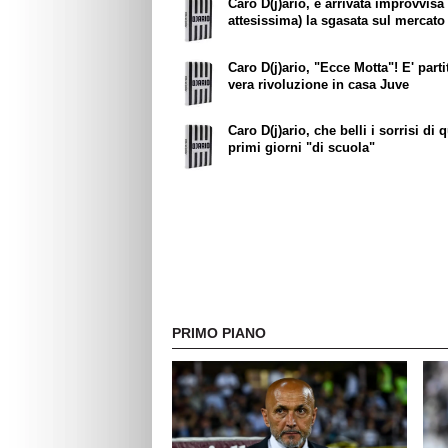
Caro D(j)ario, è arrivata improvvisa 
attesissima) la sgasata sul mercato
Caro D(j)ario, "Ecce Motta"! E' parti
vera rivoluzione in casa Juve
Caro D(j)ario, che belli i sorrisi di 
primi giorni "di scuola"
PRIMO PIANO