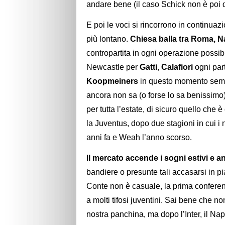
andare bene (il caso Schick non è poi di
E poi le voci si rincorrono in continuaz
più lontano.
Chiesa balla tra Roma, N
contropartita in ogni operazione possibi
Newcastle per
Gatti
,
Calafiori
ogni par
Koopmeiners
in questo momento sem
ancora non sa (o forse lo sa benissimo
per tutta l’estate, di sicuro quello che 
la Juventus, dopo due stagioni in cui i 
anni fa e Weah l’anno scorso.
Il mercato accende i sogni estivi e
bandiere o presunte tali accasarsi in 
Conte non è casuale, la prima confere
a molti tifosi juventini. Sai bene che n
nostra panchina, ma dopo l’Inter, il Na