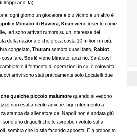
 troppi anni fa).
ione, ogni giorno un giocatore è più vicino e un altro è
apoli e Monaco di Baviera
,
Kean
viene inserito come
le, ieri sono arrivati rumors su un interesse del
tita della nazionale che gioca costa 10 milioni in più;
bra congelato,
Thuram
sembra quasi fatto,
Rabiot
) cosa fare,
Soulè
viene blindato, anzi no. Sarà così
è cambiato è il fermento di operazioni in cui è coinvolta
nuovi arrivi sono stati praticamente solo Locatelli due
 anche qualche piccolo malumore
quando si vedono
piazze non esattamente amiche: ogni riferimento a
nza stampa da allenatore del Napoli non è andata giù
on sono uno di quelli che lo avrebbe rivoluto sulla
poli, sembra che lo stia facendo apposta. E a proposito