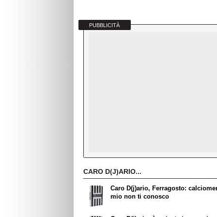
PUBBLICITÀ
CARO D(J)ARIO...
Caro D(j)ario, Ferragosto: calciome
mio non ti conosco