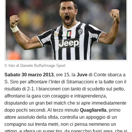
© foto di Daniele Buffa/Image Sport
Sabato 30 marzo 2013
, ore 15, la
Juve
di Conte sbarca a
S. Siro per affrontare l’Inter di Stramaccioni e la batte con il
risultato di 2-1. I bianconeri con tanto di scudetto sul petto,
affrontano la gara con coraggio e intraprendenza,
disputando un gran bel match che si apre immediatamente
dopo pochi secondi. Al terzo minuto
Quagliarella
, primo
attore assoluto della sfida, controlla un appoggio di un
compagno sui trenta metri, non ci pensa nemmeno un
attimo, e sferra un super tiro, da parecchio fuori area, che si