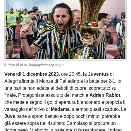
© foto di www.imagephotoagency.it
Venerdì 1 dicembre 2023
, ore 20.45, la
Juventus
di
Allegri affronta il Monza di Palladino e lo batte per 2-1, in
una partita non adatta ai deboli di cuore, soprattutto sul
finale. Protagonista assoluto del match è
Adrien Rabiot
,
che mette a segno il gol d’apertura bianconero e propizia il
vantaggio definitivo di
Madama
, a tempo quasi scaduto. La
Juve
parte a spron battuto e dopo pochi minuti potrebbe
già essere sopra nel risultato: Cambiaso si procura un
rigore netto, Vlahovic lo batte ma si fa respingere il primo