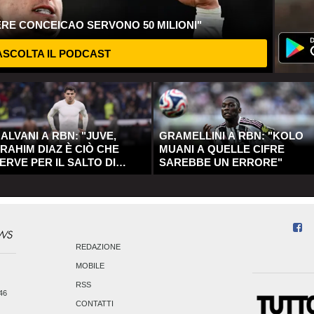
ERE CONCEICAO SERVONO 50 MILIONI"
SCOLTA IL PODCAST
ALVANI A RBN: "JUVE,
GRAMELLINI A RBN: "KOLO
RAHIM DIAZ È CIÒ CHE
MUANI A QUELLE CIFRE
ERVE PER IL SALTO DI
SAREBBE UN ERRORE"
UALITÀ"
REDAZIONE
MOBILE
RSS
246
CONTATTI