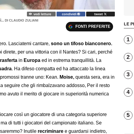
vedi letture
condividi
tweet
... DI CLAUDIO ZULIANI
LE P
FONTI PREFERITE
1
ero. Lasciatemi cantare,
sono un tifoso bianconero.
oi direte, per una vittoria con il Nantes? Si cari, perché
2
trasferta
in
Europa
ed in estrema tranquillità. La
uadra
. Ha difeso compatta ed ha attaccato la linea
3
ti promossi tranne uno: Kean.
Moise,
questa sera, era in
 a seguire che gli rimbalzavano addosso, Per il resto
4
mo avuto il merito di giocare in superiorità numerica
giocare così un giocatore di una categoria superiore
5
a di tutti i giocatori del campionato italiano. Se
saremmo? Inutile
recriminare
e guardarsi indietro,