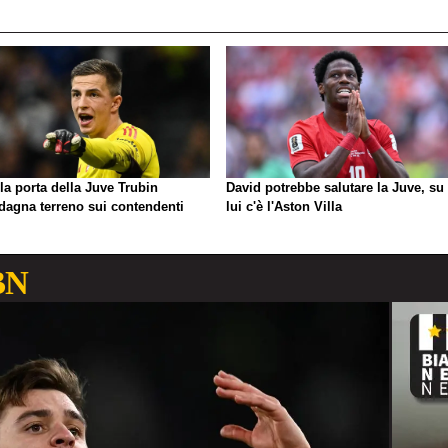
la porta della Juve Trubin
David potrebbe salutare la Juve, su 
dagna terreno sui contendenti
lui c'è l'Aston Villa
BN