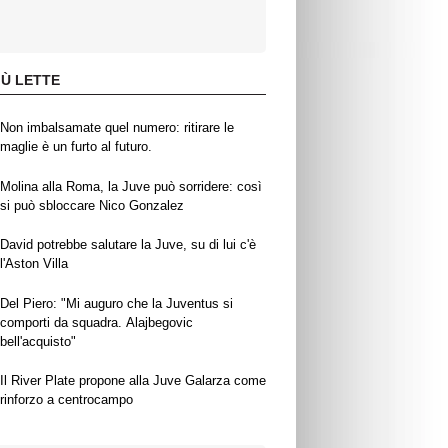
IÙ LETTE
Non imbalsamate quel numero: ritirare le
maglie è un furto al futuro.
Molina alla Roma, la Juve può sorridere: così
si può sbloccare Nico Gonzalez
David potrebbe salutare la Juve, su di lui c'è
l'Aston Villa
Del Piero: "Mi auguro che la Juventus si
comporti da squadra. Alajbegovic
bell'acquisto"
Il River Plate propone alla Juve Galarza come
rinforzo a centrocampo