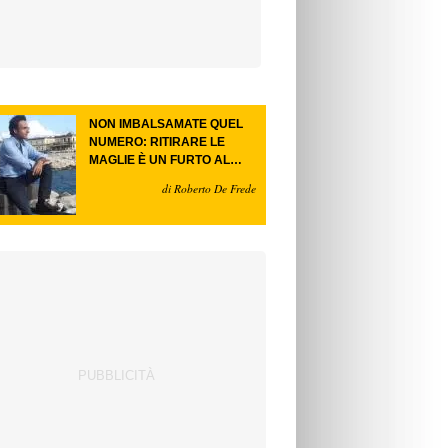
NON IMBALSAMATE QUEL
NUMERO: RITIRARE LE
MAGLIE È UN FURTO AL
FUTURO.
di Roberto De Frede