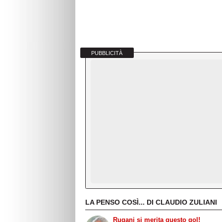
PUBBLICITÀ
LA PENSO COSÌ... DI CLAUDIO ZULIANI
Rugani si merita questo gol!