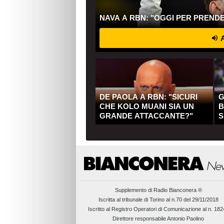
NAVA A RBN: "OGGI PER PREND
A
DE PAOLA A RBN: "SICURI
G
CHE KOLO MUANI SIA UN
B
GRANDE ATTACCANTE?"
S
Q
Supplemento di
Radio Bianconera ®
Iscritta al tribunale di Torino al n.70 del 29/11/2018
Iscritto al Registro Operatori di Comunicazione al n. 18
Direttore responsabile Antonio Paolino