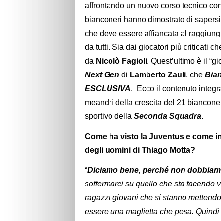
affrontando un nuovo corso tecnico co
bianconeri hanno dimostrato di sapersi
che deve essere affiancata al raggiungi
da tutti. Sia dai giocatori più criticati 
da
Nicolò Fagioli
. Quest’ultimo è il “
Next
Gen
di
Lamberto Zauli
, che
Bia
ESCLUSIVA
. Ecco il contenuto integr
meandri della crescita del 21 biancone
sportivo della
Seconda Squadra
.
Come ha visto la Juventus e come inq
degli uomini di Thiago Motta?
“
Diciamo bene, perché non dobbiamo 
soffermarci su quello che sta facendo v
ragazzi giovani che si stanno mettendo 
essere una maglietta che pesa. Quindi i