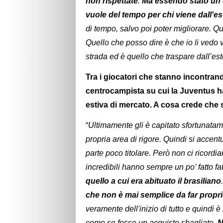
non rispettate
.
Ma essendo stato un e
vuole del tempo per chi viene dall'es
di tempo, salvo poi poter migliorare. Que
Quello che posso dire è che io li vedo v
strada ed è quello che traspare dall’e
Tra i giocatori che stanno incontrand
centrocampista su cui la Juventus ha 
estiva di mercato. A cosa crede che s
“
Ultimamente gli è capitato sfortunatam
propria area di rigore. Quindi si accentu
parte poco titolare. Però non ci ricor
incredibili hanno sempre un po’ fatto fati
quello a cui era abituato il brasiliano
che non è mai semplice da far propr
veramente dell'inizio di tutto e quindi è
come se fosse un acquisto sbagliato.
N