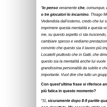
“
Io penso
veramente
che
, comunque,
o tre giocatori lo incarnino
. Thiago M
Vedendola dall'esterno, credo che lui st
imprimere questa mentalità e questa vo
me, su questo aspetto ci sta riuscend
cambiare spesso e vediamo prestazioni d
convinto che questo sia il lavoro più imp
Locatelli piuttosto che in Gatti, che 
questo sia la mentalità anche lui vuole
grandissima personalità da subito e ch
importante. Vuol dire che tutto un grup
Con quest’ultima frase si riferisce 
più fatica in questo momento?
“
Sì,
sicuramente dopo 8-9 partite qual