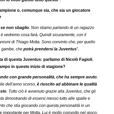
 campione o, comunque sia, che sia un giocatore
?
, se non sbaglio
. Non stiamo parlando di un ragazzo
oi è vedremo cosa farà. Quindi sicuramente, con il
nismi di Thiago Motta. Sono convinto che, per quello
le gambe, che
potrà prendersi la Juventus
”.
ta di questa Juventus: parliamo di Nicolò Fagioli.
mpo in questo inizio di stagione?
ando con grande personalità, che ha sempre avuto
.
ile dell'anno scorso,
è riuscito ad abbinare le qualità
usto
. Tutto ciò è avvenuto grazie alla Juventus, che gli
, sta dimostrando di essersi messo tutto alle spalle e
nto che stia giocando con questa personalità in un
e importante per Motta. Lui è molto coinvolto nel gioco,