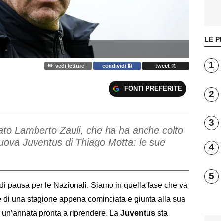
LE P
1
vedi letture
condividi
tweet
FONTI PREFERITE
2
3
tato Lamberto Zauli, che ha ha anche colto
nuova Juventus di Thiago Motta: le sue
4
5
di pausa per le Nazionali. Siamo in quella fase che va
rme di una stagione appena cominciata e giunta alla sua
i un’annata pronta a riprendere. La
Juventus
sta