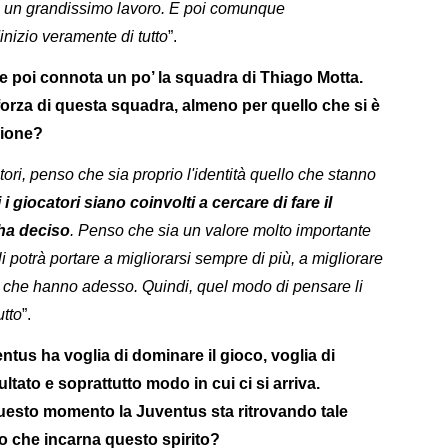
à, sia un grandissimo lavoro. E poi comunque
nizio veramente di tutto
”.
te poi connota un po’ la squadra di Thiago Motta.
forza di questa squadra, almeno per quello che si è
gione?
ori, penso che sia proprio l'identità quello che stanno
i giocatori siano coinvolti a cercare di fare il
 ha deciso
. Penso che sia un valore molto importante
 potrà portare a migliorarsi sempre di più, a migliorare
ifetti che hanno adesso. Quindi, quel modo di pensare li
utto
”.
ntus ha voglia di dominare il gioco, voglia di
ultato e soprattutto modo in cui ci si arriva.
questo momento la Juventus sta ritrovando tale
lo che incarna questo spirito?