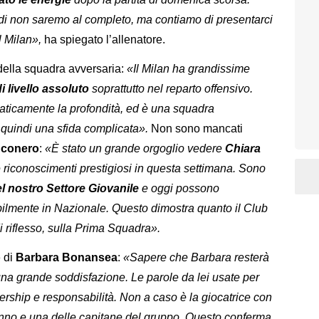
di non saremo al completo, ma contiamo di presentarci
il Milan»,
ha spiegato l’allenatore.
 della squadra avversaria:
«Il Milan ha grandissime
di livello assoluto
soprattutto nel reparto offensivo.
aticamente la profondità, ed è una squadra
 quindi una sfida complicata».
Non sono mancati
anconero
:
«È stato un grande orgoglio vedere
Chiara
 riconoscimenti prestigiosi in questa settimana. Sono
l nostro Settore Giovanile
e oggi possono
tabilmente in Nazionale. Questo dimostra quanto il Club
di riflesso, sulla Prima Squadra».
o
di
Barbara Bonansea
:
«Sapere che Barbara resterà
na grande soddisfazione. Le parole da lei usate per
rship e responsabilità. Non a caso è la giocatrice con
’anno e una delle capitane del gruppo. Questo conferma