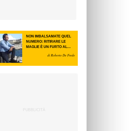
NON IMBALSAMATE QUEL
NUMERO: RITIRARE LE
MAGLIE È UN FURTO AL
FUTURO.
di Roberto De Frede