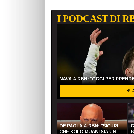
I PODCAST DI R
NAVA A RBN: "OGGI PER PREND
A
DE PAOLA A RBN: "SICURI
G
CHE KOLO MUANI SIA UN
B