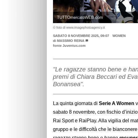
TUTTOmercatoWEB.com
© foto di www.imagephotoagency.it
SABATO 8 NOVEMBRE 2025, 09:07
WOMEN
di
MASSIMO REINA
fonte Juventus.com
"Le ragazze stanno bene e han
premi di Chiara Beccari ed Eva 
Bonansea".
La quinta giornata di
Serie A Women
v
sabato 8 novembre, con fischio d’inizio
Rai Sport e RaiPlay. Alla vigilia del ma
gruppo e le difficoltà che le biancone
ragazze stanno bene e hanno
recuper