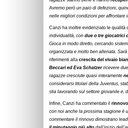
Avremo però un paio di defezioni, quin
nelle migliori condizioni per affrontare 
Canzi ha inoltre evidenziato le qualità
individualità, con
due o tre giocatrici 
Gioca in modo diretto, cercando sistem
organizzata e molto ben allenata. Sarà
riferimenti alla
crescita del vivaio bi
Beccari ed Eva Schatzer
ricevere due
ragazze cresciute quasi interamente
ne
considerarsi titolari della Juventus, s
stia lavorando sul settore giovanile e, 
Infine, Canzi ha commentato il
rinnov
con noi anche la prossima stagione è u
commentare il rinnovo dimostrano leade
il minutaggio più alto
dall’inizio dell