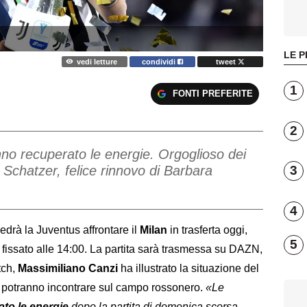
LE P
vedi letture
condividi
tweet
1
FONTI PREFERITE
2
no recuperato le energie. Orgoglioso dei
Schatzer, felice rinnovo di Barbara
3
4
edrà la Juventus affrontare il
Milan
in trasferta oggi,
5
 fissato alle 14:00. La partita sarà trasmessa su DAZN,
tch,
Massimiliano Canzi
ha illustrato la situazione del
re potranno incontrare sul campo rossonero.
«Le
ato le energie
dopo la partita di domenica scorsa.