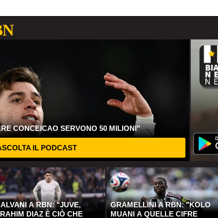
BN
ERE CONCEICAO SERVONO 50 MILIONI"
SCOLTA IL PODCAST
ALVANI A RBN: "JUVE,
GRAMELLINI A RBN: "KOLO
RAHIM DIAZ È CIÒ CHE
MUANI A QUELLE CIFRE