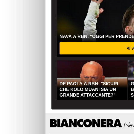
NAVA A RBN: "OGGI PER PREND
A
DE PAOLA A RBN: "SICURI
G
CHE KOLO MUANI SIA UN
B
GRANDE ATTACCANTE?"
S
Q