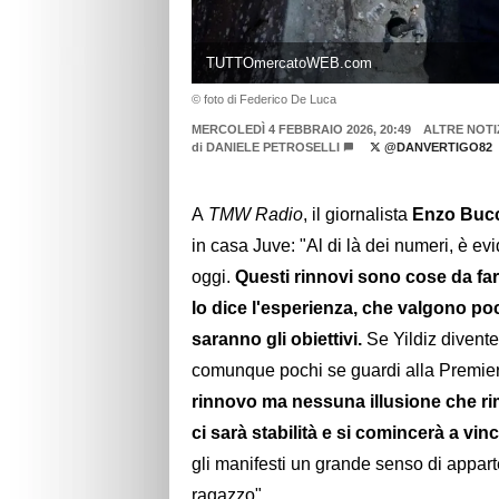
TUTTOmercatoWEB.com
© foto di Federico De Luca
MERCOLEDÌ 4 FEBBRAIO 2026, 20:49
ALTRE NOTI
di
DANIELE PETROSELLI
@DANVERTIGO82
A
TMW Radio
, il giornalista
Enzo Bucc
in casa Juve: "Al di là dei numeri, è ev
oggi.
Questi rinnovi sono cose da fare
lo dice l'esperienza, che valgono po
saranno gli obiettivi.
Se Yildiz divent
comunque pochi se guardi alla Premier,
rinnovo ma nessuna illusione che rim
ci sarà stabilità e si comincerà a vinc
gli manifesti un grande senso di appart
ragazzo".