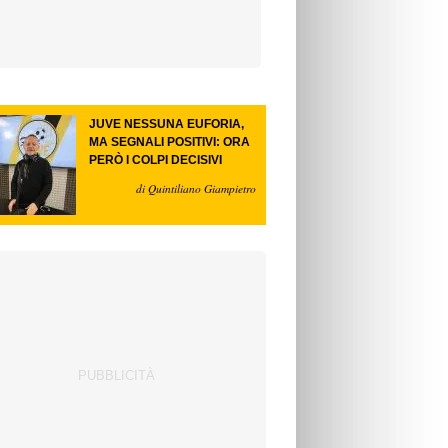
JUVE NESSUNA EUFORIA,
MA SEGNALI POSITIVI: ORA
PERÒ I COLPI DECISIVI
di Quintiliano Giampietro