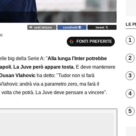
LE P
vedi letture
condividi
tweet
IE
1
FONTI PREFERITE
2
lle big della Serie A: "
Alla lunga l’Inter potrebbe
Napoli. La Juve però appare tosta.
E deve mantenere
3
Dusan Vlahovic
ha detto: "Tudor non si farà
 Vlahovic andrà via a parametro zero, ma farà il
ni volta che potrà. La Juve deve pensare a vincere".
4
5