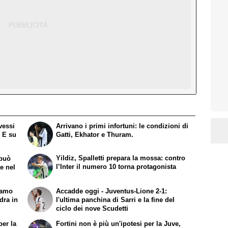
vessi
Arrivano i primi infortuni: le condizioni di
. E su
Gatti, Ekhator e Thuram.
Yildiz, Spalletti prepara la mossa: contro
 può
l’Inter il numero 10 torna protagonista
re nel
iamo
Accadde oggi - Juventus-Lione 2-1:
dra in
l'ultima panchina di Sarri e la fine del
ciclo dei nove Scudetti
per la
Fortini non è più un'ipotesi per la Juve,