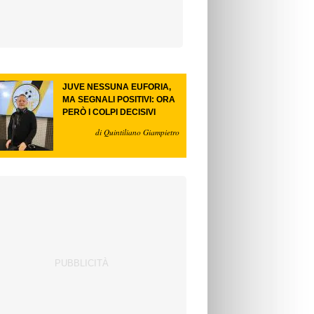
JUVE NESSUNA EUFORIA,
MA SEGNALI POSITIVI: ORA
PERÒ I COLPI DECISIVI
di Quintiliano Giampietro