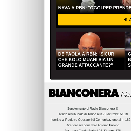
NAVA A RBN: "OGGI PER PREND
A
DE PAOLA A RBN: "SICURI
G
CHE KOLO MUANI SIA UN
B
GRANDE ATTACCANTE?"
S
Q
Supplemento di
Radio Bianconera ®
Iscritta al tribunale di Torino al n.70 del 29/11/2018
Iscritto al Registro Operatori di Comunicazione al n. 18
Direttore responsabile Antonio Paolino
Aut. Lega Calcio Serie A 21/22 num. 178