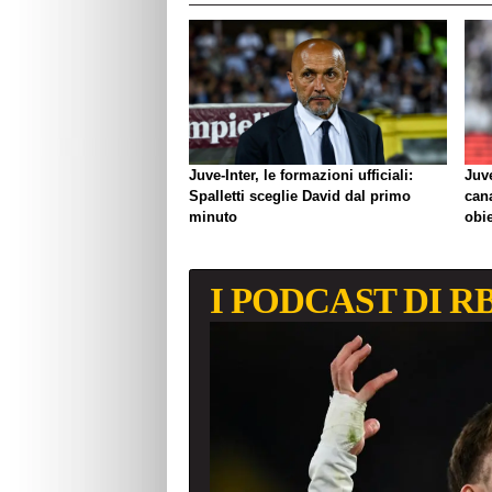
Juve-Inter, le formazioni ufficiali:
Juve
Spalletti sceglie David dal primo
can
minuto
obie
I PODCAST DI R