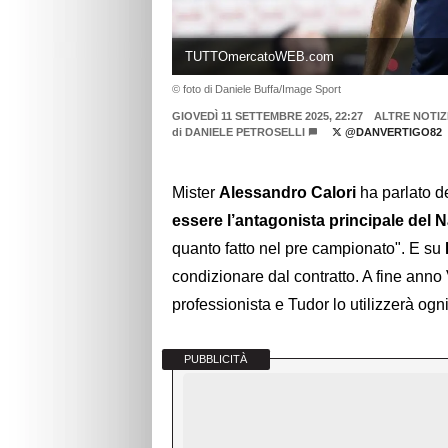
TUTTOmercatoWEB.com
© foto di Daniele Buffa/Image Sport
GIOVEDÌ 11 SETTEMBRE 2025, 22:27
ALTRE NOTIZ
di
DANIELE PETROSELLI
@DANVERTIGO82
Mister
Alessandro Calori
ha parlato de
essere l’antagonista principale del 
quanto fatto nel pre campionato". E su
condizionare dal contratto. A fine anno
professionista e Tudor lo utilizzerà og
PUBBLICITÀ