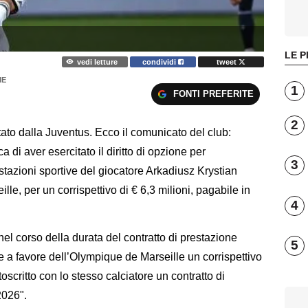
LE P
vedi letture
condividi
tweet
IE
1
FONTI PREFERITE
2
tato dalla Juventus. Ecco il comunicato del club:
di aver esercitato il diritto di opzione per
3
restazioni sportive del giocatore Arkadiusz Krystian
lle, per un corrispettivo di € 6,3 milioni, pagabile in
4
 nel corso della durata del contratto di prestazione
5
re a favore dell’Olympique de Marseille un corrispettivo
oscritto con lo stesso calciatore un contratto di
2026".