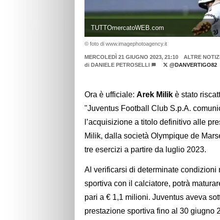
TUTTOmercatoWEB.com
© foto di www.imagephotoagency.it
MERCOLEDÌ 21 GIUGNO 2023, 21:10
ALTRE NOTIZ
di
DANIELE PETROSELLI
@DANVERTIGO82
Ora è ufficiale:
Arek Milik
è stato riscat
"Juventus Football Club S.p.A. comunica 
l’acquisizione a titolo definitivo alle p
Milik, dalla società Olympique de Marsei
tre esercizi a partire da luglio 2023.
Al verificarsi di determinate condizioni
sportiva con il calciatore, potrà matura
pari a € 1,1 milioni. Juventus aveva sott
prestazione sportiva fino al 30 giugno 