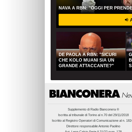
NAVA A RBN: "OGGI PER PREND
A
DE PAOLA A RBN: "SICURI
G
CHE KOLO MUANI SIA UN
B
GRANDE ATTACCANTE?"
S
Q
Supplemento di
Radio Bianconera ®
Iscritta al tribunale di Torino al n.70 del 29/11/2018
Iscritto al Registro Operatori di Comunicazione al n. 18
Direttore responsabile Antonio Paolino
Aut. Lega Calcio Serie A 21/22 num. 178