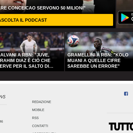
ERE CONCEICAO SERVONO 50 MILIONI"
SCOLTA IL PODCAST
ALVANI A RBN: "JUVE,
GRAMELLINI A RBN: "KOLO
RAHIM DIAZ È CIÒ CHE
MUANI A QUELLE CIFRE
ERVE PER IL SALTO DI
SAREBBE UN ERRORE"
UALITÀ"
REDAZIONE
MOBILE
RSS
246
CONTATTI