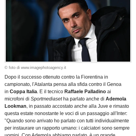
© foto di www.imagephotoagency.it
Dopo il successo ottenuto contro la Fiorentina in
campionato, l'Atalanta pensa alla sfida contro il Genoa
in
Coppa Italia
. E il tecnico
Raffaele Palladino
ai
microfoni di
Sportmediaset
ha parlato anche di
Ademola
Lookman
, in passato accostato anche alla Juve e rimasto
questa estate nonostante le voci di un passaggio all'Inter:
"Quando sono arrivato ho parlato con tutti individualmente
per instaurare un rapporto umano: i calciatori sono sempre
uomini. Con Ademola abbiamo parlato, è un grande