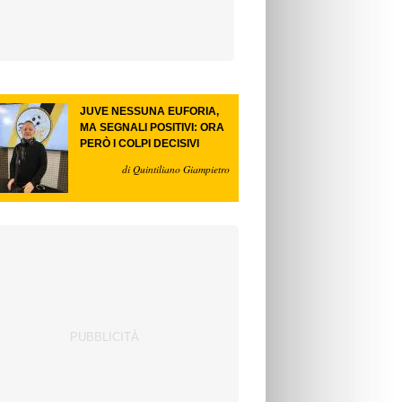
JUVE NESSUNA EUFORIA,
MA SEGNALI POSITIVI: ORA
PERÒ I COLPI DECISIVI
di Quintiliano Giampietro