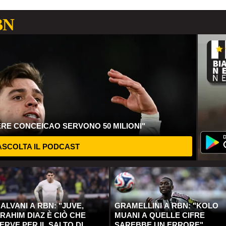
BN
ERE CONCEICAO SERVONO 50 MILIONI"
SCOLTA IL PODCAST
ALVANI A RBN: "JUVE,
GRAMELLINI A RBN: "KOLO
RAHIM DIAZ È CIÒ CHE
MUANI A QUELLE CIFRE
ERVE PER IL SALTO DI
SAREBBE UN ERRORE"