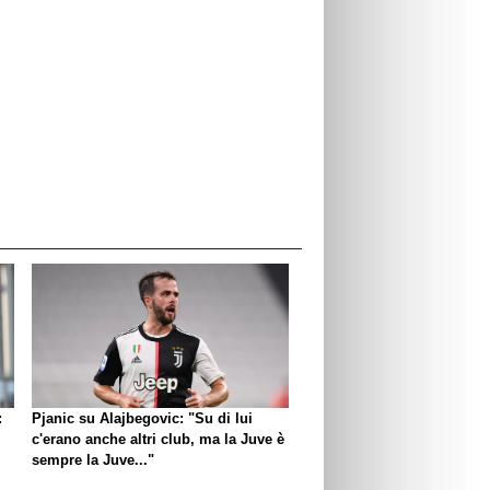
:
Pjanic su Alajbegovic: "Su di lui
c'erano anche altri club, ma la Juve è
sempre la Juve..."