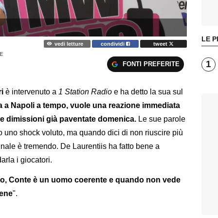
LE P
vedi letture
condividi
tweet
E
1
FONTI PREFERITE
i
è intervenuto a
1 Station Radio
e ha detto la sua sul
ta a Napoli a tempo, vuole una reazione immediata
le dimissioni già paventate domenica.
Le sue parole
 uno shock voluto, ma quando dici di non riuscire più
segnale è tremendo. De Laurentiis ha fatto bene a
rla i giocatori.
to, Conte è un uomo coerente e quando non vede
sene
".