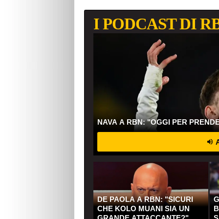
I PODCAST DI R
NAVA A RBN: "OGGI PER PREND
A
DE PAOLA A RBN: "SICURI
G
CHE KOLO MUANI SIA UN
B
GRANDE ATTACCANTE?"
S