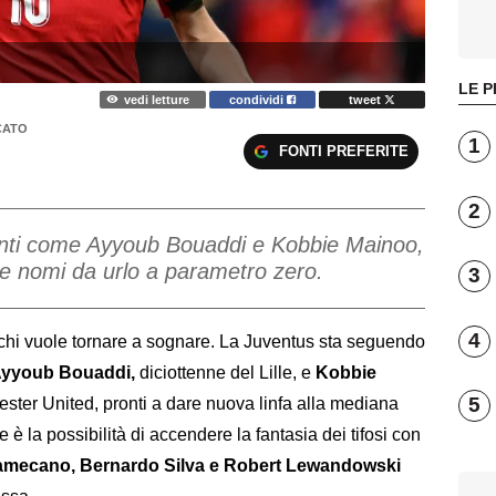
LE P
vedi letture
condividi
tweet
CATO
1
FONTI PREFERITE
2
lenti come Ayyoub Bouaddi e Kobbie Mainoo,
he nomi da urlo a parametro zero.
3
4
i chi vuole tornare a sognare. La Juventus sta seguendo
yyoub Bouaddi,
diciottenne del Lille, e
Kobbie
5
ester United, pronti a dare nuova linfa alla mediana
 è la possibilità di accendere la fantasia dei tifosi con
mecano, Bernardo Silva e Robert Lewandowski