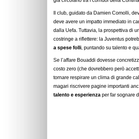
già circolano tra i corridoi della Contin
Il club, guidato da Damien Comolli, de
deve avere un impatto immediato in cam
dalla Uefa. Tuttavia, la prospettiva di
costringe a riflettere: la Juventus potre
a spese folli
, puntando su talento e qua
Se l’affare Bouaddi dovesse concretizza
costo zero (che dovrebbero però accetta
tornare respirare un clima di grande calc
magari riscrivere pagine importanti anch
talento e esperienza
per far sognare di