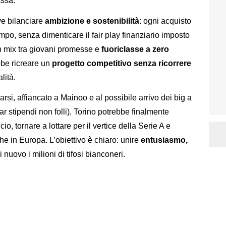
assa.
ve bilanciare
ambizione e sostenibilità
: ogni acquisto
po, senza dimenticare il fair play finanziario imposto
 un mix tra giovani promesse e
fuoriclasse a zero
bbe ricreare un
progetto competitivo senza ricorrere
lità.
rsi, affiancato a Mainoo e al possibile arrivo dei big a
r stipendi non folli), Torino potrebbe finalmente
io, tornare a lottare per il vertice della Serie A e
e in Europa. L’obiettivo è chiaro: unire
entusiasmo,
 nuovo i milioni di tifosi bianconeri.