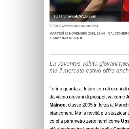
TUTTOmercatoWEB.com
© foto di www.imagephotoagency.it
MARTEDÌ 18 NOVEMBRE 2025, 23:04
CALCIOMER
di
MASSIMO REINA
La Juventus valuta giovani ta
ma il mercato estivo offre anc
Torino guarda al futuro con gli occhi d
da vicino giovani di prospettiva come
A
Mainoo
, classe 2005 in forza al Manch
bianconera. Ma la novità più stuzzicante
colpi a parametro zero: nomi come
Upa