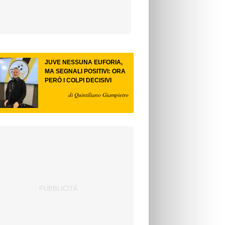
JUVE NESSUNA EUFORIA,
MA SEGNALI POSITIVI: ORA
PERÒ I COLPI DECISIVI
di Quintiliano Giampietro