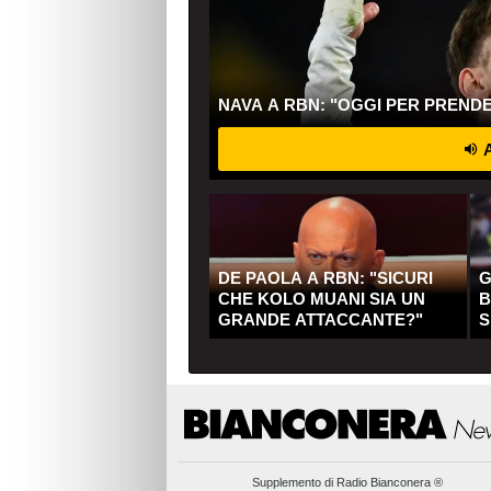
NAVA A RBN: "OGGI PER PREND
A
DE PAOLA A RBN: "SICURI
G
CHE KOLO MUANI SIA UN
B
GRANDE ATTACCANTE?"
S
Q
Supplemento di
Radio Bianconera ®