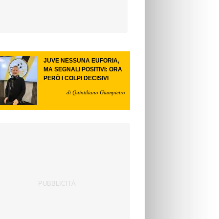
JUVE NESSUNA EUFORIA,
MA SEGNALI POSITIVI: ORA
PERÒ I COLPI DECISIVI
di Quintiliano Giampietro