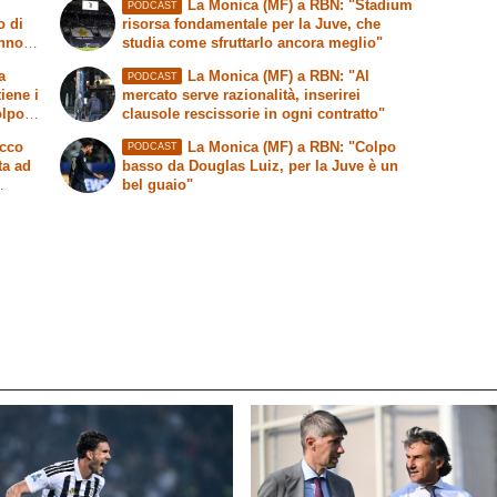
La Monica (MF) a RBN: "Stadium
PODCAST
o di
risorsa fondamentale per la Juve, che
anno
studia come sfruttarlo ancora meglio"
a
La Monica (MF) a RBN: "Al
PODCAST
tiene i
mercato serve razionalità, inserirei
olpo
clausole rescissorie in ogni contratto"
Ecco
La Monica (MF) a RBN: "Colpo
PODCAST
ta ad
basso da Douglas Luiz, per la Juve è un
bel guaio"