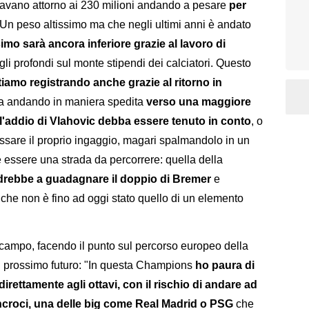
giravano attorno ai 230 milioni andando a pesare
per
 Un peso altissimo ma che negli ultimi anni è andato
imo sarà ancora inferiore grazie al lavoro di
li profondi sul monte stipendi dei calciatori. Questo
tiamo registrando anche grazie al ritorno in
ia andando in maniera spedita
verso una maggiore
l'addio di Vlahovic debba essere tenuto in conto
, o
assare il proprio ingaggio, magari spalmandolo in un
essere una strada da percorrere: quella della
drebbe a guadagnare il doppio di Bremer
e
che non è fino ad oggi stato quello di un elemento
campo, facendo il punto sul percorso europeo della
el prossimo futuro: "In questa Champions
ho paura di
i direttamente agli ottavi, con il rischio di andare ad
incroci, una delle big come Real Madrid o PSG
che