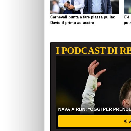
Carnevali punta a fare piazza pulita:
C'è
David il primo ad uscire
pot
I PODCAST DI R
NAVA A RBN: "OGGI PER PREND
A