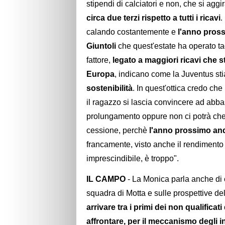
stipendi di calciatori e non, che si ag
circa due terzi rispetto a tutti i ricavi
.
calando costantemente e
l'anno pross
Giuntoli
che quest'estate ha operato tag
fattore,
legato a maggiori ricavi che s
Europa
, indicano come la Juventus st
sostenibilità
. In quest'ottica credo che
il ragazzo si lascia convincere ad abb
prolungamento oppure non ci potrà che 
cessione, perchè
l'anno prossimo an
francamente, visto anche il rendimento 
imprescindibile, è troppo".
IL CAMPO
- La Monica parla anche di 
squadra di Motta e sulle prospettive d
arrivare tra i primi dei non qualificat
affrontare, per il meccanismo degli 