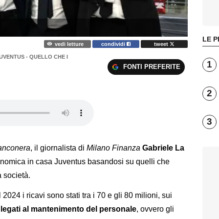
LE P
vedi letture
condividi
tweet
VENTUS - QUELLO CHE I
1
FONTI PREFERITE
2
3
anconera
, il giornalista di
Milano Finanza
Gabriele La
onomica in casa Juventus basandosi su quelli che
a società.
l 2024 i ricavi sono stati tra i 70 e gli 80 milioni, sui
 legati al mantenimento del personale
, ovvero gli