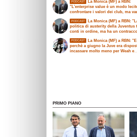
La Monica (MF) a RBN:
PODCAST
"L'enterprise value è un modo lecit
confrontare i valori dei club, ma v
fatte delle precisazioni"
La Monica (MF) a RBN: "L
PODCAST
politica di austerity della Juventus 
conti in ordine, ma ha un contracc
sull'immagine"
La Monica (MF) a RBN: "
PODCAST
perchè a giugno la Juve era dispos
incassare molto meno per Weah e
Mbangula"
PRIMO PIANO