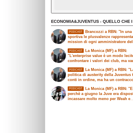
ECONOMIA&JUVENTUS - QUELLO CHE I
Brancozzi a RBN: "In una 
PODCAST
sportiva le plusvalenze rappresent
mission di ogni amministratore de
La Monica (MF) a RBN:
PODCAST
"L'enterprise value è un modo lecit
confrontare i valori dei club, ma v
fatte delle precisazioni"
La Monica (MF) a RBN: "L
PODCAST
politica di austerity della Juventus 
conti in ordine, ma ha un contracc
sull'immagine"
La Monica (MF) a RBN: "
PODCAST
perchè a giugno la Juve era dispos
incassare molto meno per Weah e
Mbangula"