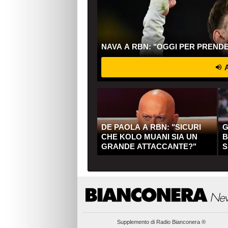
NAVA A RBN: "OGGI PER PREND
A
DE PAOLA A RBN: "SICURI
G
CHE KOLO MUANI SIA UN
B
GRANDE ATTACCANTE?"
S
Q
Supplemento di
Radio Bianconera ®