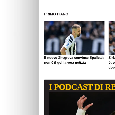
PRIMO PIANO
Il nuovo Zhegrova convince Spalletti:
Zirk
non è il gol la vera notizia
Juve
dop
I PODCAST DI R