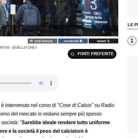
LE P
1
vedi letture
condividi
tweet
TUS - QUELLO CHE I
FONTI PREFERITE
è intervenuto nel corso di
"Cose di Calcio"
su
Radio
corso del mercato si vedano sempre più spesso
 società: "
Sarebbe ideale rendere tutto uniforme
ore e la società il peso del calciatore è