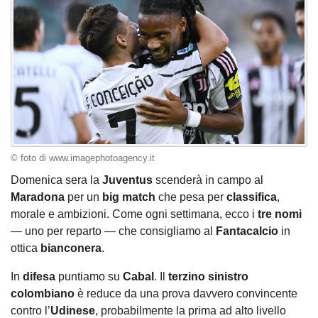
© foto di www.imagephotoagency.it
Domenica sera la
Juventus
scenderà in campo al
Maradona
per un
big match
che pesa per
classifica
,
morale e ambizioni. Come ogni settimana, ecco i
tre nomi
— uno per reparto — che consigliamo al
Fantacalcio
in
ottica
bianconera
.
​In
difesa
puntiamo su
Cabal
. Il
terzino sinistro
colombiano
è reduce da una prova davvero convincente
contro l’
Udinese
, probabilmente la prima ad alto livello