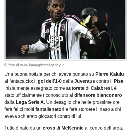
© foto di www.imagephotoagency.it
Una buona notizia per chi aveva puntato su
Pierre Kalulu
al fantacalcio: il
gol dell’1-0
della
Juventus
contro il
Pisa
,
inizialmente assegnato come
autorete
di
Calabresi
, è
stato ufficialmente riconosciuto al
difensore bianconero
dalla
Lega Serie A
. Un dettaglio che nelle prossime ore
farà felici molti
fantallenatori
e farà storcere il naso a chi
aveva schierato giocatori contro di lui.
Tutto è nato da un
cross
di
McKennie
al centro dell’area,