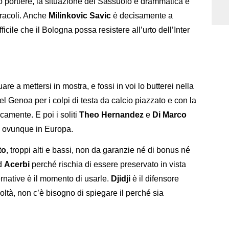
o portiere, la situazione del Sassuolo è drammatica e
iracoli. Anche
Milinkovic Savic
è decisamente a
ficile che il Bologna possa resistere all’urto dell’Inter
are a mettersi in mostra, e fossi in voi lo butterei nella
del Genoa per i colpi di testa da calcio piazzato e con la
camente. E poi i soliti
Theo Hernandez
e
Di Marco
e ovunque in Europa.
to
, troppi alti e bassi, non da garanzie né di bonus né
ad
Acerbi
perché rischia di essere preservato in vista
native è il momento di usarle.
Djidji
è il difensore
coltà, non c’è bisogno di spiegare il perché sia