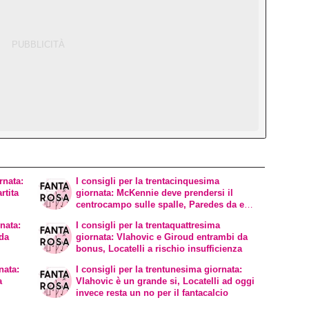
rnata:
I consigli per la trentacinquesima
rtita
giornata: McKennie deve prendersi il
centrocampo sulle spalle, Paredes da ex a
rischio malus.
rnata:
I consigli per la trentaquattresima
 da
giornata: Vlahovic e Giroud entrambi da
bonus, Locatelli a rischio insufficienza
nata:
I consigli per la trentunesima giornata:
a
Vlahovic è un grande si, Locatelli ad oggi
invece resta un no per il fantacalcio