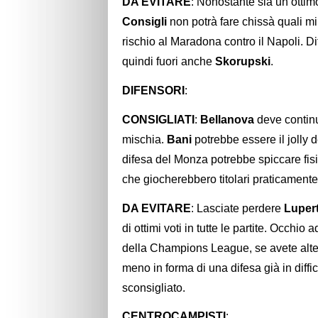
DA EVITARE
: Nonostante sia un ottim
Consigli
non potrà fare chissà quali m
rischio al Maradona contro il Napoli. Dif
quindi fuori anche
Skorupski
.
DIFENSORI
:
CONSIGLIATI
:
Bellanova
deve continu
mischia.
Bani
potrebbe essere il jolly 
difesa del Monza potrebbe spiccare fisi
che giocherebbero titolari praticament
DA EVITARE
: Lasciate perdere
Luper
di ottimi voti in tutte le partite. Occhio 
della Champions League, se avete alter
meno in forma di una difesa già in diffi
sconsigliato.
CENTROCAMPISTI
: