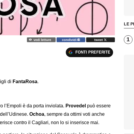
LE P
1
vedi letture
condividi
tweet
FONTI PREFERITE
igli di
FantaRosa
.
o l’Empoli è da porta inviolata.
Provedel
può essere
i dell’Udinese.
Ochoa
, sempre da ottimi voti anche
isce contro il Cagliari, non lo si inserisce mai.