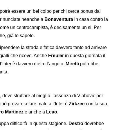
otrà essere un bel colpo per chi cerca bonus dai
n rinunciate neanche a
Bonaventura
in casa contro la
 come un centrocampista, è decisamente un si. Per
e, già lo sapete.
iprendere la strada e fatica davvero tanto ad arrivare
i gialli che riceve. Anche
Freuler
in questa giornata il
’Inter è davvero dietro l’angolo.
Miretti
potrebbe
anta.
 deve sfruttare al meglio l’assenza di Vlahovic per
può provare a fare male all’Inter è
Zirkzee
con la sua
ro Martinez
e anche a
Leao
.
roppa difficoltà in questa stagione.
Destro
dovrebbe