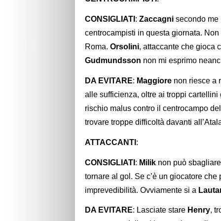
CONSIGLIATI
:
Zaccagni
secondo me p
centrocampisti in questa giornata. No
Roma.
Orsolini
, attaccante che gioca
Gudmundsson
non mi esprimo neanch
DA EVITARE
:
Maggiore
non riesce a r
alle sufficienza, oltre ai troppi cartellin
rischio malus contro il centrocampo dell
trovare troppe difficoltà davanti all’Atal
ATTACCANTI
:
CONSIGLIATI
:
Milik
non può sbagliare,
tornare al gol. Se c’è un giocatore che 
imprevedibilità. Ovviamente si a
Lauta
DA EVITARE
: Lasciate stare
Henry
, t