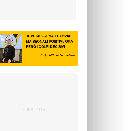
JUVE NESSUNA EUFORIA,
MA SEGNALI POSITIVI: ORA
PERÒ I COLPI DECISIVI
di Quintiliano Giampietro