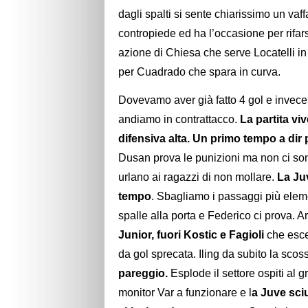
dagli spalti si sente chiarissimo un vaff
contropiede ed ha l’occasione per rifar
azione di Chiesa che serve Locatelli i
per Cuadrado che spara in curva.
Dovevamo aver già fatto 4 gol e invece
andiamo in contrattacco.
La partita vi
difensiva alta. Un primo tempo a dir 
Dusan prova le punizioni ma non ci sono 
urlano ai ragazzi di non mollare.
La Ju
tempo
. Sbagliamo i passaggi più eleme
spalle alla porta e Federico ci prova. 
Junior, fuori Kostic e Fagioli
che esce
da gol sprecata. Iling da subito la sco
pareggio.
Esplode il settore ospiti al g
monitor Var a funzionare e l
a Juve sci