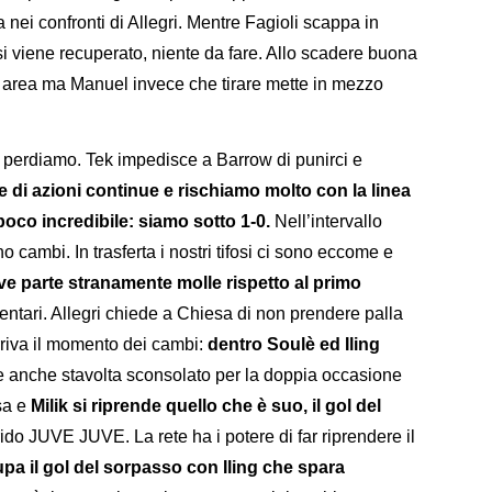
a nei confronti di Allegri. Mentre Fagioli scappa in
si viene recuperato, niente da fare. Allo scadere buona
n area ma Manuel invece che tirare mette in mezzo
 perdiamo. Tek impedisce a Barrow di punirci e
ve di azioni continue e rischiamo molto con la linea
poco incredibile: siamo sotto 1-0.
Nell’intervallo
cambi. In trasferta i nostri tifosi ci sono eccome e
ve parte stranamente molle rispetto al primo
ntari. Allegri chiede a Chiesa di non prendere palla
Arriva il momento dei cambi:
dentro Soulè ed Iling
 anche stavolta sconsolato per la doppia occasione
ssa e
Milik si riprende quello che è suo, il gol del
rido JUVE JUVE. La rete ha i potere di far riprendere il
upa il gol del sorpasso con Iling che spara