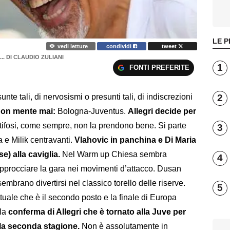
LE P
vedi letture
condividi
tweet
.. DI CLAUDIO ZULIANI
1
FONTI PREFERITE
2
te tali, di nervosismi o presunti tali, di indiscrezioni
non mente mai:
Bologna-Juventus.
Allegri decide per
 tifosi, come sempre, non la prendono bene. Si parte
3
a e Milik centravanti.
Vlahovic in panchina e Di Maria
) alla caviglia.
Nel Warm up Chiesa sembra
4
pprocciare la gara nei movimenti d’attacco. Dusan
embrano divertirsi nel classico torello delle riserve.
5
attuale che è il secondo posto e la finale di Europa
 la
conferma di Allegri che è tornato alla Juve per
lla seconda stagione.
Non è assolutamente in