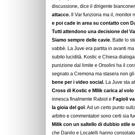
discussione, dice il dirigente biancone
attacco.
Il Var funziona ma il, monitor 
e poi cade in area su contatto con D
Tutti attendono una decisione del Var 
Siamo sempre delle cavie.
Batte lo s
vabbè. La Juve era partita in avanti ma
subito lucidità. Kostic e Chiesa dialo
punizione dal limite e Orsolini ha il cor
segnato a Cremona ma stasera non gli
bene per i video social.
La Juve sta at
Cross di Kostic e MIlik carica al volo
innesca finalmente Rabiot e
Fagioli va
la gioia del gol
. Ad un certo punto sulla
arbitro e commentatori sono certi sia fu
Milik con un saltello di dubbio stile s
che Danilo e Locatelli hanno consolato