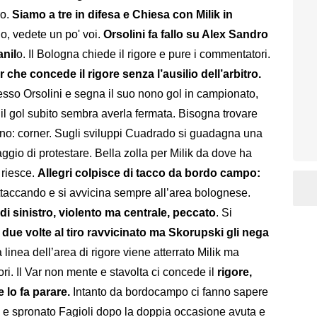
ro.
Siamo a tre in difesa e Chiesa con Milik in
no, vedete un po' voi.
Orsolini fa fallo su Alex Sandro
anil
o. Il Bologna chiede il rigore e pure i commentatori.
che concede il rigore senza l’ausilio dell’arbitro.
tesso Orsolini e segna il suo nono gol in campionato,
 il gol subito sembra averla fermata. Bisogna trovare
gano: corner. Sugli sviluppi Cuadrado si guadagna una
aggio di protestare. Bella zolla per Milik da dove ha
 riesce.
Allegri colpisce di tacco da bordo campo:
taccando e si avvicina sempre all’area bolognese.
 di sinistro, violento ma centrale, peccato
. Si
 due volte al tiro ravvicinato ma Skorupski gli nega
 linea dell’area di rigore viene atterrato Milik ma
ori. Il Var non mente e stavolta ci concede il
rigore,
e lo fa parare.
Intanto da bordocampo ci fanno sapere
 e spronato Fagioli dopo la doppia occasione avuta e