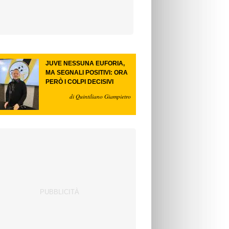
JUVE NESSUNA EUFORIA,
MA SEGNALI POSITIVI: ORA
PERÒ I COLPI DECISIVI
di Quintiliano Giampietro