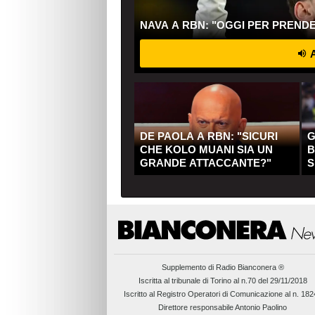
NAVA A RBN: "OGGI PER PREND
A
DE PAOLA A RBN: "SICURI
G
CHE KOLO MUANI SIA UN
B
GRANDE ATTACCANTE?"
S
Q
Supplemento di
Radio Bianconera ®
Iscritta al tribunale di Torino al n.70 del 29/11/2018
Iscritto al Registro Operatori di Comunicazione al n. 18
Direttore responsabile Antonio Paolino