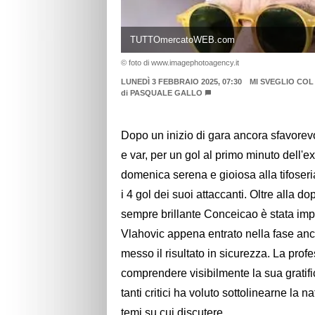
TUTTOmercatoWEB.com
© foto di www.imagephotoagency.it
LUNEDÌ 3 FEBBRAIO 2025, 07:30
MI SVEGLIO CO
di
PASQUALE GALLO
Dopo un inizio di gara ancora sfavorevo
e var, per un gol al primo minuto dell'e
domenica serena e gioiosa alla tifoseri
i 4 gol dei suoi attaccanti. Oltre alla 
sempre brillante Conceicao è stata impo
Vlahovic appena entrato nella fase anco
messo il risultato in sicurezza. La pro
comprendere visibilmente la sua gratif
tanti critici ha voluto sottolinearne la 
temi su cui discutere.