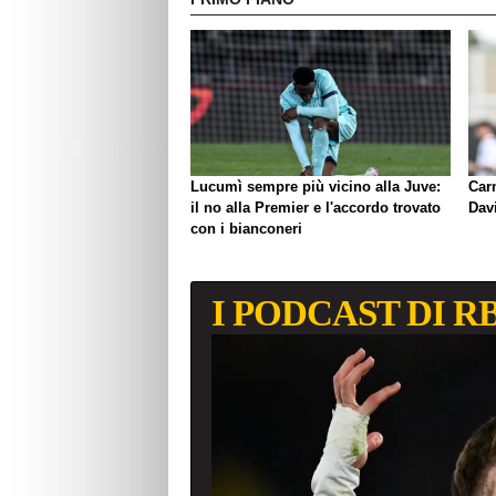
Lucumì sempre più vicino alla Juve:
Carn
il no alla Premier e l'accordo trovato
Davi
con i bianconeri
I PODCAST DI R