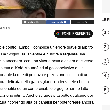
LE P
vedi letture
condividi
tweet
L GALLO
1
FONTI PREFERITE
2
le contro l'Empoli, complice un errore grave di arbitro
x De Sciglio , la Juventue è riuscita a regalare una
3
a bianconera con una vittoria netta e chiara attraverso
doppietta di Kolò Mouanè ed al gol conclusivo di un
rtante la rete di potenza e precisione tecnica di un
4
ra delicata della gara siglando la terza rete che ha
fessionalità ed un comprensibile orgoglio hanno fatto
5
icazione intima. Anche su questo aspetto qualcuno dei
natura ricorrendo alla psicanalisi per poter creare ancora