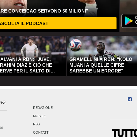
ERE CONCEICAO SERVONO 50 MILIONI"
SCOLTA IL PODCAST
ALVANI A RBN: "JUVE,
GRAMELLINI A RBN: "KOLO
RAHIM DIAZ È CIÒ CHE
MUANI A QUELLE CIFRE
ERVE PER IL SALTO DI
SAREBBE UN ERRORE"
UALITÀ"
REDAZIONE
MOBILE
RSS
246
CONTATTI