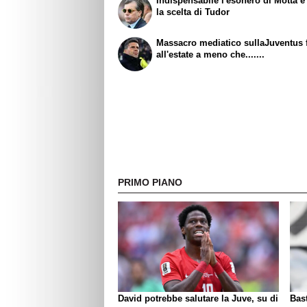
Indispensabile l'esonero di Motta e
la scelta di Tudor
Massacro mediatico sullaJuventus 
all'estate a meno che.......
PRIMO PIANO
David potrebbe salutare la Juve, su di
Bast