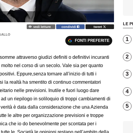
LE P
vedi letture
condividi
tweet
 GALLO
1
FONTI PREFERITE
2
omme attraverso giudizi definiti o definitivi incuranti
o molto nel corso di un secolo. Vale sia per quanto
3
ositivi. Eppure,senza tornare all'inizio di tutti i
si la realtà ha smentito di continuo commentatori
leitario nelle previsioni. Inutile e fuori luogo dare
4
 ad un riepilogo in soliloquio di troppi cambiamenti di
5
a verità è data dalla considerazione che una Azienda
tte le altre per organizzazione previsioni e troppe
nica che io do benevolmente per scontata per i
tutte le Società le opinioni restano nell'ambito della