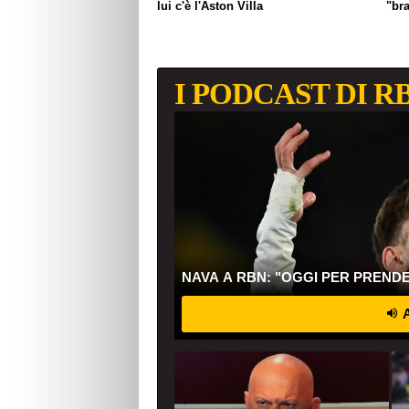
lui c'è l'Aston Villa
"br
I PODCAST DI R
NAVA A RBN: "OGGI PER PREND
A