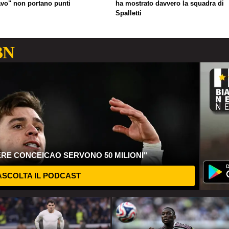
avo" non portano punti
ha mostrato davvero la squadra di
Spalletti
BN
ERE CONCEICAO SERVONO 50 MILIONI"
SCOLTA IL PODCAST