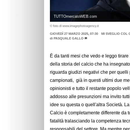
TUTTOmercatoWEB.com
© foto di www.imagephotoagency.it
GIOVEDÌ 27 MARZO 2025, 07:30
MI SVEGLIO COL
di
PASQUALE GALLO
È da tanti mesi che vedo e leggo tirare s
della storia del calcio che ha insegnat
riguarda giudizi negativi che per quelli p
campionati, già in questi ultimi due me
opinionisti e tutto il restante popolo vel
addosso alle presunzioni ma invito tutti
idee su questa o quell'altra Società. L
Calcio è completamente differente da tu
fatalità tralasciando la competenza tec
responsabili del settore. Ma mentre per 