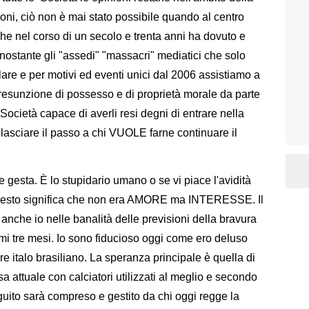
ioni, ciò non è mai stato possibile quando al centro
che nel corso di un secolo e trenta anni ha dovuto e
nostante gli "assedi" "massacri" mediatici che solo
are e per motivi ed eventi unici dal 2006 assistiamo a
presunzione di possesso e di proprietà morale da parte
Società capace di averli resi degni di entrare nella
lasciare il passo a chi VUOLE farne continuare il
 gesta. È lo stupidario umano o se vi piace l'avidità
 Questo significa che non era AMORE ma INTERESSE. Il
nche io nelle banalità delle previsioni della bravura
mi tre mesi. Io sono fiducioso oggi come ero deluso
e italo brasiliano. La speranza principale è quella di
sa attuale con calciatori utilizzati al meglio e secondo
seguito sarà compreso e gestito da chi oggi regge la