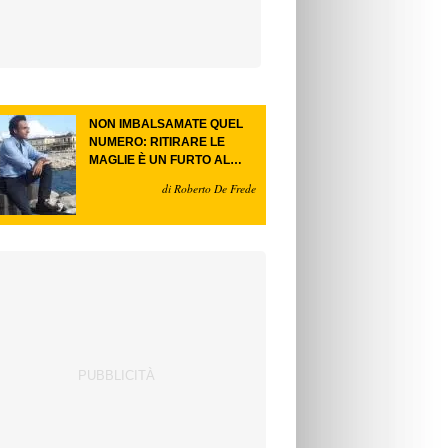
NON IMBALSAMATE QUEL
NUMERO: RITIRARE LE
MAGLIE È UN FURTO AL
FUTURO.
di Roberto De Frede