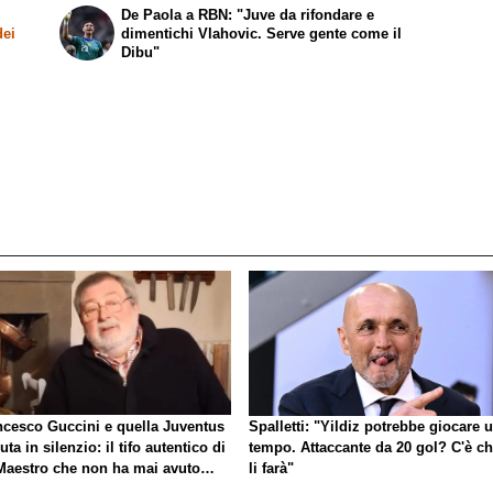
De Paola a RBN: "Juve da rifondare e
dei
dimentichi Vlahovic. Serve gente come il
Dibu"
ncesco Guccini e quella Juventus
Spalletti: "Yildiz potrebbe giocare 
uta in silenzio: il tifo autentico di
tempo. Attaccante da 20 gol? C'è ch
Maestro che non ha mai avuto
li farà"
gno di esibirlo