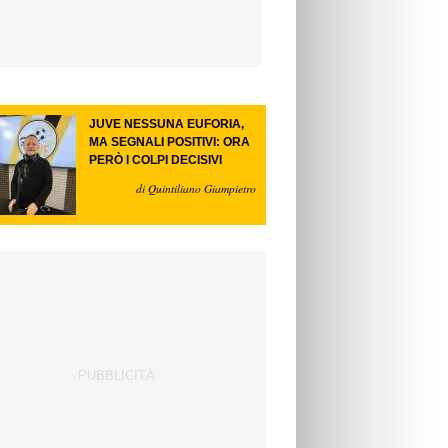
JUVE NESSUNA EUFORIA,
MA SEGNALI POSITIVI: ORA
PERÒ I COLPI DECISIVI
di Quintiliano Giampietro