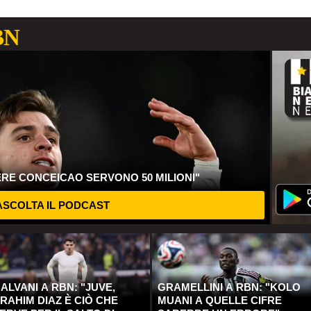
BN
ERE CONCEICAO SERVONO 50 MILIONI"
SCOLTA IL PODCAST
ALVANI A RBN: "JUVE,
GRAMELLINI A RBN: "KOLO
RAHIM DIAZ È CIÒ CHE
MUANI A QUELLE CIFRE