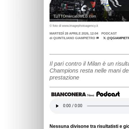
TUTTOmercatoWEB.com
© foto di www.imagephotoagency.it
MARTEDÌ 28 APRILE 2026, 12:04
PODCAST
di
QUINTILIANO GIAMPIETRO
@QGIAMPIET
Il pari contro il Milan è un ris
Champions resta nelle mani dei
prestazione
Nessuna divisone tra risultatisti e gi