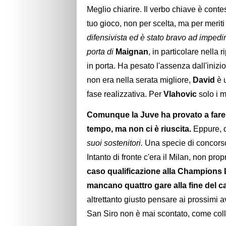
Meglio chiarire. Il verbo chiave è contes
tuo gioco, non per scelta, ma per meriti
difensivista ed è stato bravo ad impedir
porta di
Maignan
, in particolare nella 
in porta. Ha pesato l'assenza dall'inizi
non era nella serata migliore,
David
è 
fase realizzativa. Per
Vlahovic
solo i m
Comunque la Juve ha provato a fare 
tempo, ma non ci è riuscita.
Eppure, q
suoi sostenitori.
Una specie di concorso
Intanto di fronte c'era il Milan, non prop
caso qualificazione alla Champions
mancano quattro gare alla fine del 
altrettanto giusto pensare ai prossimi a
San Siro non è mai scontato, come colle