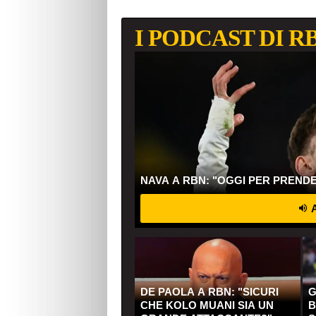
I PODCAST DI R
NAVA A RBN: "OGGI PER PREND
A
DE PAOLA A RBN: "SICURI
G
CHE KOLO MUANI SIA UN
B