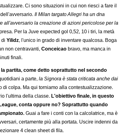
tualizzare. Ci sono situazioni in cui non riesci a fare il
 dell'avversario.
Il Milan targato Allegri ha un dna
e all'avversario la creazione di azioni pericolose per la
ripresa. Per la Juve expected gol 0,52, 10 i tiri, la metà
o di
Yilidz
, l'unico in grado di inventare qualcosa. Boga
un non centravanti,
Conceicao
bravo, ma manca in
inuti finali.
la partita, come detto soprattutto nel secondo
uotidiani a parte,
la Signora è stata criticata anche dai
 di colpa. Ma qui torniamo alla contestualizzazione.
rio l'ultima della classe.
L'obiettivo finale, in questo
 League, conta oppure no? Soprattutto quando
campionato.
Guai a fare i conti con la calcolatrice, ma è
vversari, certamente più alla portata. Uscire indenni da
zionare 4 clean sheet di fila.