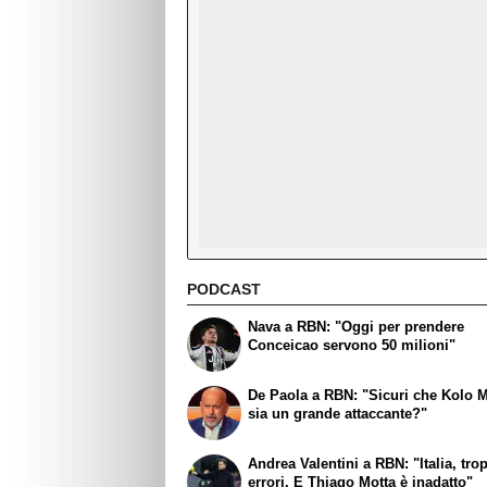
PODCAST
Nava a RBN: "Oggi per prendere
Conceicao servono 50 milioni"
De Paola a RBN: "Sicuri che Kolo 
sia un grande attaccante?"
Andrea Valentini a RBN: "Italia, tro
errori. E Thiago Motta è inadatto"