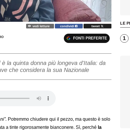
LE P
vedi letture
condividi
tweet
1
RO
FONTI PREFERITE
 è la quinta donna più longeva d'Italia: da
uve che considera la sua Nazionale
ni”.
Potremmo chiudere qui il pezzo, ma questo è solo
ata a tinte rigorosamente bianconere. Sì, perché
la