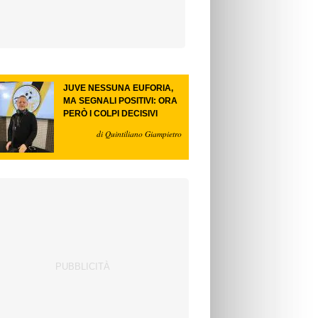
JUVE NESSUNA EUFORIA,
MA SEGNALI POSITIVI: ORA
PERÒ I COLPI DECISIVI
di Quintiliano Giampietro