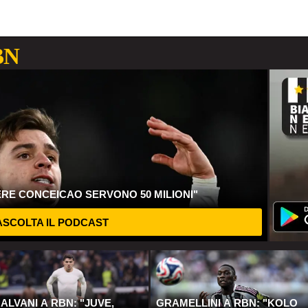
BN
ERE CONCEICAO SERVONO 50 MILIONI"
SCOLTA IL PODCAST
ALVANI A RBN: "JUVE,
GRAMELLINI A RBN: "KOLO