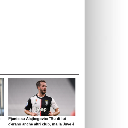
:
Pjanic su Alajbegovic: "Su di lui
c'erano anche altri club, ma la Juve è