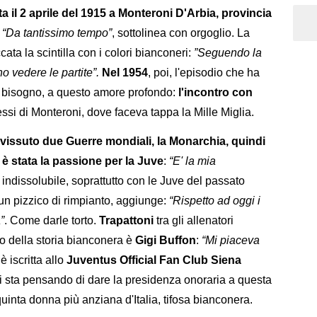
a il 2 aprile del 1915 a Monteroni D'Arbia, provincia
“Da tantissimo tempo”
, sottolinea con orgoglio. La
ata la scintilla con i colori bianconeri:
”Seguendo la
o vedere le partite”.
Nel 1954
, poi, l'episodio che ha
se bisogno, a questo amore profondo:
l'incontro con
essi di Monteroni, dove faceva tappa la Mille Miglia.
a vissuto due Guerre mondiali, la Monarchia, quindi
e è stata la passione per la Juve
:
“E' la mia
 indissolubile, soprattutto con le Juve del passato
n un pizzico di rimpianto, aggiunge:
“Rispetto ad oggi i
”
. Come darle torto.
Trapattoni
tra gli allenatori
to della storia bianconera è
Gigi Buffon
:
“Mi piaceva
 iscritta allo
Juventus Official Fan Club Siena
i sta pensando di dare la presidenza onoraria a questa
uinta donna più anziana d'Italia, tifosa bianconera.