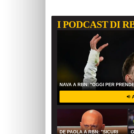
I PODCAST DI R
NAVA A RBN: "OGGI PER PREND
A
DE PAOLA A RBN: "SICURI
G