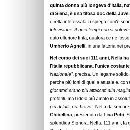
quinta donna più longeva d'Italia, nat
di Siena, è una tifosa doc della Juve.
diretta interessata ci spiega com'è scocc
televisione. A quei tempi non si potevan
dato ulteriore linfa, qualora ce ne fos
Umberto Agnelli,
in una fattoria nei pr
Nel corso dei suoi 111 anni, Nella h
l'Italia repubblicana, l'unica costant
Nazionale”
, precisa. Un legame solido,
perché più forti di quella attuale e, co
giocatori erano più attaccati alla maglia
preferiti, ma l'idolo più amato in assolu
più di tutti, era bravo”.
Nella da sempre è
Ghibellina
, presieduto da
Lisa Petri.
S
splendida Signora. Nella, 111 anni, la q