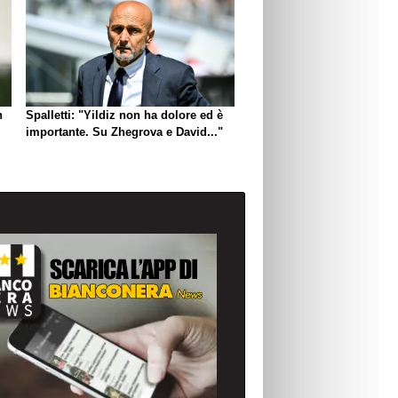
n
Spalletti: "Yildiz non ha dolore ed è
importante. Su Zhegrova e David..."