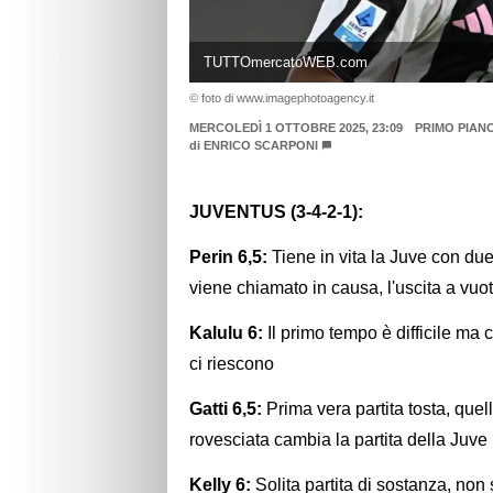
TUTTOmercatoWEB.com
© foto di www.imagephotoagency.it
MERCOLEDÌ 1 OTTOBRE 2025, 23:09
PRIMO PIAN
di
ENRICO SCARPONI
JUVENTUS (3-4-2-1):
Perin 6,5:
Tiene in vita la Juve con du
viene chiamato in causa, l'uscita a vuo
Kalulu 6:
Il primo tempo è difficile ma 
ci riescono
Gatti 6,5:
Prima vera partita tosta, quell
rovesciata cambia la partita della Juv
Kelly 6:
Solita partita di sostanza, no