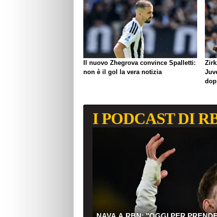
Il nuovo Zhegrova convince Spalletti:
Zirk
non è il gol la vera notizia
Juve
dop
I PODCAST DI R
NAVA A RBN: "OGGI PER PREND