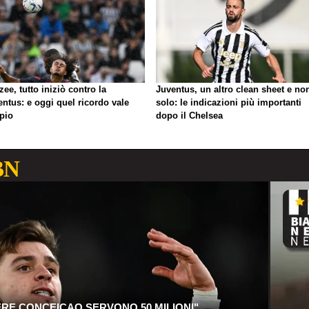
zee, tutto iniziò contro la
Juventus, un altro clean sheet e no
ntus: e oggi quel ricordo vale
solo: le indicazioni più importanti
pio
dopo il Chelsea
BN
ERE CONCEICAO SERVONO 50 MILIONI"