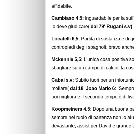
affidabile.
Cambiaso 4.5:
Inguardabile per la suffi
lo deve giudicare(
dal 79' Rugani s.v)
Locatelli 6,5:
Partita di sostanza e di 
contropiedi degli spagnoli, bravo anche
Mckennie 5,5:
L'unica cosa positiva son
sbagliare su un campo di calcio, la cos
Cabal s.v:
Subito fuori per un infortu
mollare(
dal 18' Joao Mario 6:
Sempre 
poi migliora e il secondo tempo è di liv
Koopmeiners 4,5:
Dopo una buona part
sempre nel ruolo di partenza non lo aiu
devastante, assist per David e grande g