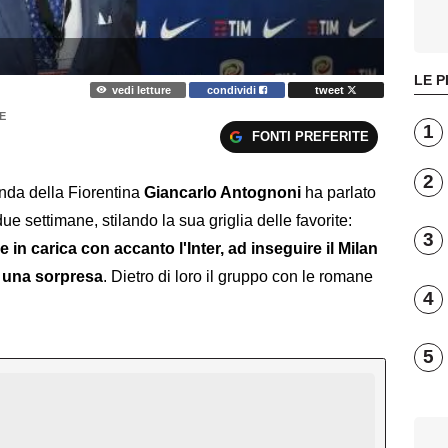
LE P
vedi letture
condividi
tweet
E
1
FONTI PREFERITE
2
enda della Fiorentina
Giancarlo Antognoni
ha parlato
ue settimane, stilando la sua griglia delle favorite:
3
e in carica con accanto l'Inter, ad inseguire il Milan
i una sorpresa
. Dietro di loro il gruppo con le romane
4
5