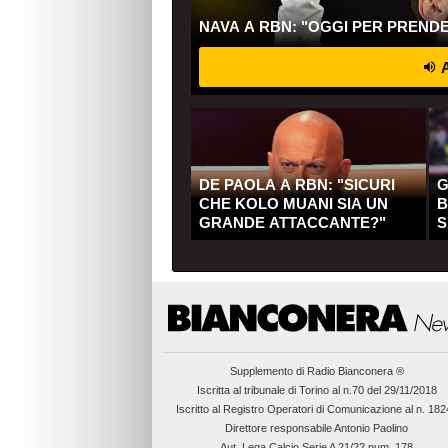
NAVA A RBN: "OGGI PER PREND
A
DE PAOLA A RBN: "SICURI
G
CHE KOLO MUANI SIA UN
B
GRANDE ATTACCANTE?"
S
Q
Supplemento di
Radio Bianconera ®
Iscritta al tribunale di Torino al n.70 del 29/11/2018
Iscritto al Registro Operatori di Comunicazione al n. 18
Direttore responsabile Antonio Paolino
Aut. Lega Calcio Serie A 21/22 num. 178