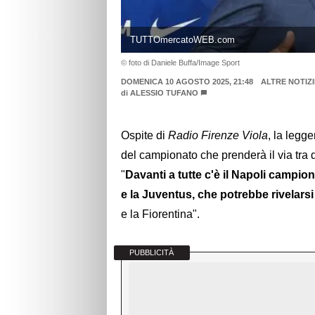
TUTTOmercatoWEB.com
© foto di Daniele Buffa/Image Sport
DOMENICA 10 AGOSTO 2025, 21:48
ALTRE NOTIZI
di
ALESSIO TUFANO
Ospite di
Radio Firenze Viola
, la legg
del campionato che prenderà il via tra d
"
Davanti a tutte c'è il Napoli campion
e la Juventus, che potrebbe rivelars
e la Fiorentina".
PUBBLICITÀ