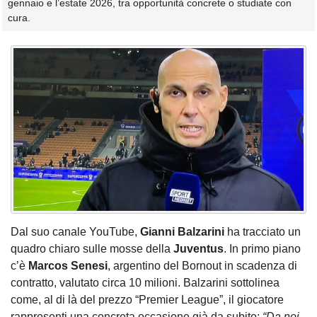
gennaio e l’estate 2026, tra opportunità concrete o studiate con
cura.
Dal suo canale YouTube,
Gianni Balzarini
ha tracciato un
quadro chiaro sulle mosse della
Juventus
. In primo piano
c’è
Marcos Senesi
, argentino del Bornout in scadenza di
contratto, valutato circa 10 milioni. Balzarini sottolinea
come, al di là del prezzo “Premier League”, il giocatore
rappresenti una concreta occasione già da subito:
“Da noi