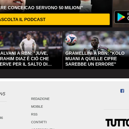
ERE CONCEICAO SERVONO 50 MILIONI"
SCOLTA IL PODCAST
ALVANI A RBN: "JUVE,
GRAMELLINI A RBN: "KOLO
RAHIM DIAZ È CIÒ CHE
MUANI A QUELLE CIFRE
ERVE PER IL SALTO DI
SAREBBE UN ERRORE"
UALITÀ"
REDAZIONE
MOBILE
RSS
246
CONTATTI