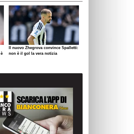
Il nuovo Zhegrova convince Spalletti:
 è
non è il gol la vera notizia