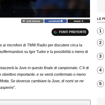
LE P
vedi letture
condividi
tweet
1
FONTI PREFERITE
2
to ai microfoni di
TMW Radio
per discutere circa la
soffermandosi su Igor Tudor e la possibilità o meno di
3
piazzerà la Juve in questo finale di campionato. C'è di
4
o obiettivo importante, e se verrà confermato o meno
o Motta. Se dovesse cambiare la Juve, di nomi se ne
5
asperini".