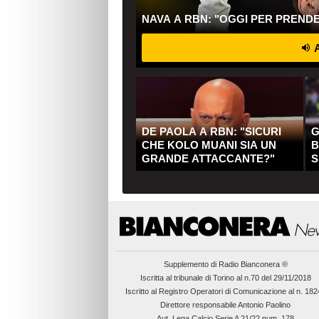
NAVA A RBN: "OGGI PER PREND
A
DE PAOLA A RBN: "SICURI
G
CHE KOLO MUANI SIA UN
B
GRANDE ATTACCANTE?"
S
Q
Supplemento di
Radio Bianconera ®
Iscritta al tribunale di Torino al n.70 del 29/11/2018
Iscritto al Registro Operatori di Comunicazione al n. 18
Direttore responsabile Antonio Paolino
Aut. Lega Calcio Serie A 21/22 num. 178