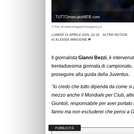
TUTTOmercatoWEB.com
© foto di www.imagephotoagency.it
LUNEDÌ 14 APRILE 2025, 22:15
ALTRE NOTIZIE
di
ALESSIA MINGIONE
Il giornalista
Gianni Bezzi
, è intervenu
trentaduesima giornata di campionato, 
proseguire alla guida della Juventus.
''Io credo che tutto dipenda da come si 
mezzo anche il Mondiale per Club, altr
Giuntoli, responsabile per aver portat
fanno ma non escluderei che pensi a G
PUBBLICITÀ