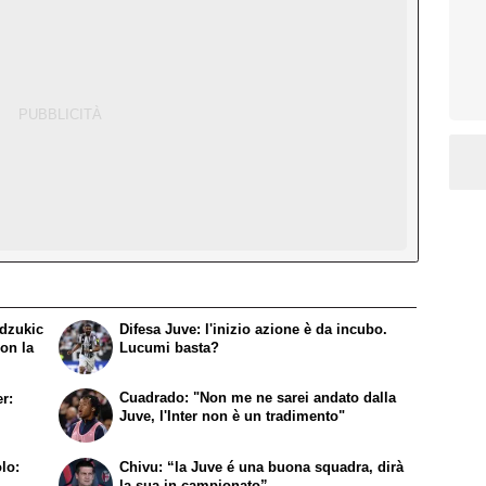
ndzukic
Difesa Juve: l'inizio azione è da incubo.
on la
Lucumi basta?
Cuadrado: "Non me ne sarei andato dalla
er:
Juve, l'Inter non è un tradimento"
lo:
Chivu: “la Juve é una buona squadra, dirà
la sua in campionato”