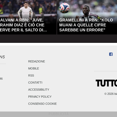
ALVANI A RBN: "JUVE,
GRAMELLINI A RBN: "KOLO
RAHIM DIAZ È CIÒ CHE
MUANI A QUELLE CIFRE
ERVE PER IL SALTO DI
SAREBBE UN ERRORE"
UALITÀ"
REDAZIONE
MOBILE
RSS
246
CONTATTI
ACCESSIBILITY
© 2026 bia
PRIVACY POLICY
CONSENSO COOKIE