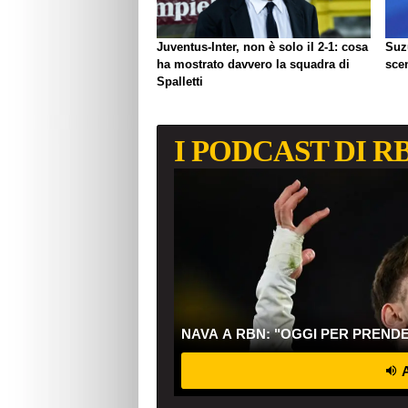
Juventus-Inter, non è solo il 2-1: cosa
Suzu
ha mostrato davvero la squadra di
sce
Spalletti
I PODCAST DI R
NAVA A RBN: "OGGI PER PREND
A