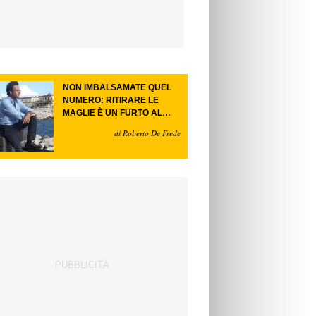
NON IMBALSAMATE QUEL
NUMERO: RITIRARE LE
MAGLIE È UN FURTO AL
FUTURO.
di Roberto De Frede