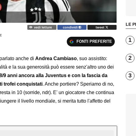
LE P
vedi letture
condividi
tweet
E
1
FONTI PREFERITE
2
parlato anche di
Andrea Cambiaso
, suo assistito:
ità e la sua generosità può essere senz'altro uno dei
3
8/9 anni ancora alla Juventus e con la fascia da
i trofei conquistati
. Anche portiere? Speriamo di no,
esta in 10 (sorride, ndr). E' un giocatore che continua
gere il livello mondiale, si merita tutto l'affetto del