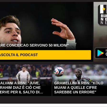
ERE CONCEICAO SERVONO 50 MILIONI"
SCOLTA IL PODCAST
ALVANI A RBN: "JUVE,
GRAMELLINI A RBN: "KOLO
RAHIM DIAZ È CIÒ CHE
MUANI A QUELLE CIFRE
ERVE PER IL SALTO DI
SAREBBE UN ERRORE"
UALITÀ"