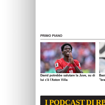
PRIMO PIANO
David potrebbe salutare la Juve, su di
Bast
lui c'è l'Aston Villa
"br
I PODCAST DI R