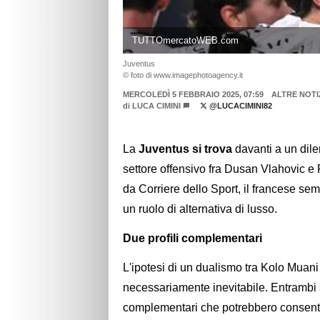
TUTTOmercatoWEB.com
Juventus
© foto di www.imagephotoagency.it
MERCOLEDÌ 5 FEBBRAIO 2025, 07:59
ALTRE NOTI
di
LUCA CIMINI
@LUCACIMINI82
La
Juventus si trova
davanti a un dilem
settore offensivo fra Dusan Vlahovic 
da Corriere dello Sport, il francese sem
un ruolo di alternativa di lusso.
Due profili complementari
L'ipotesi di un dualismo tra Kolo Mua
necessariamente inevitabile. Entrambi 
complementari che potrebbero consenti