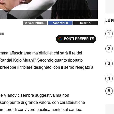
LE P
vedi letture
condividi
tweet
1
ZIE
FONTI PREFERITE
2
ma affascinante ma difficile: chi sarà il re del
e Randal Kolo Muani? Secondo quanto riportato
3
brerebbe il titolare designato, con il serbo relegato a
4
5
ni e Vlahovic sembra suggestiva ma non
sono punte di grande valore, con caratteristiche
re loro di convivere pacificamente sul campo.