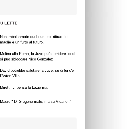
IÙ LETTE
Non imbalsamate quel numero: ritirare le
maglie è un furto al futuro.
Molina alla Roma, la Juve può sorridere: così
si può sbloccare Nico Gonzalez
David potrebbe salutare la Juve, su di lui c'è
l'Aston Villa
Miretti, ci pensa la Lazio ma..
Mauro " Di Gregorio male, ma su Vicario.."