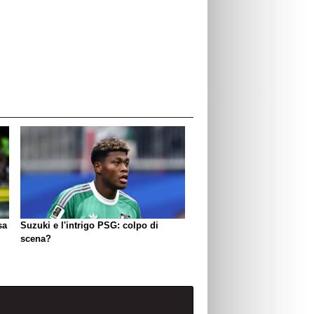
sa
Suzuki e l'intrigo PSG: colpo di
scena?