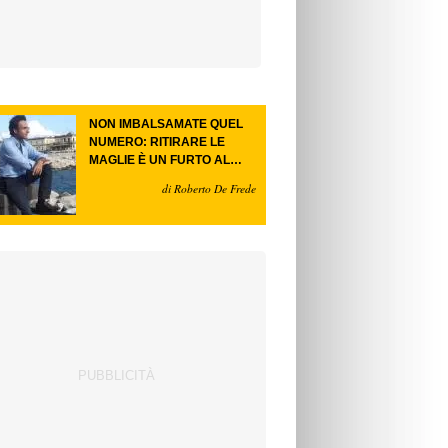
NON IMBALSAMATE QUEL
NUMERO: RITIRARE LE
MAGLIE È UN FURTO AL
FUTURO.
di Roberto De Frede