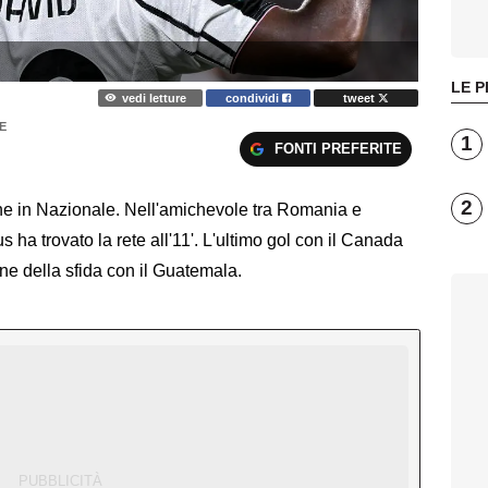
LE P
vedi letture
condividi
tweet
E
1
FONTI PREFERITE
2
he in Nazionale. Nell'amichevole tra Romania e
 ha trovato la rete all'11'. L'ultimo gol con il Canada
one della sfida con il Guatemala.