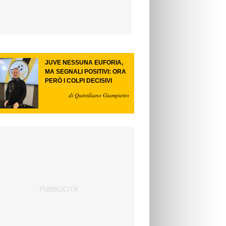
JUVE NESSUNA EUFORIA,
MA SEGNALI POSITIVI: ORA
PERÒ I COLPI DECISIVI
di Quintiliano Giampietro