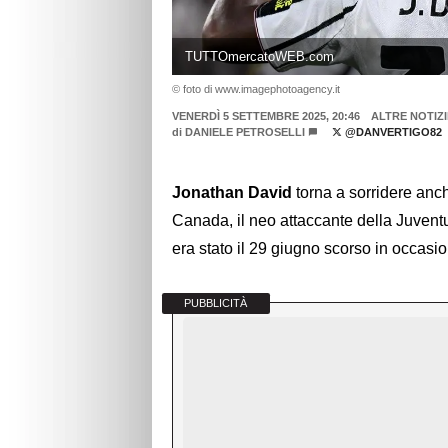
TUTTOmercatoWEB.com
© foto di www.imagephotoagency.it
VENERDÌ 5 SETTEMBRE 2025, 20:46
ALTRE NOTIZI
di
DANIELE PETROSELLI
@DANVERTIGO82
Jonathan David
torna a sorridere anc
Canada, il neo attaccante della Juventus
era stato il 29 giugno scorso in occasi
PUBBLICITÀ