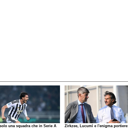
 solo una squadra che in Serie A
Zirkzee, Lucumì e l'enigma portiere