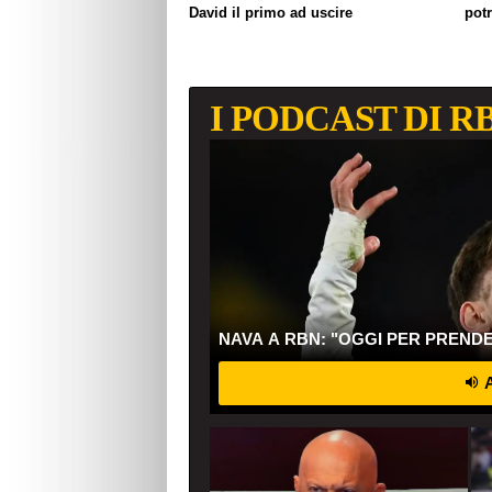
David il primo ad uscire
pot
I PODCAST DI R
NAVA A RBN: "OGGI PER PREND
A