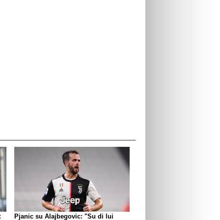
:
Pjanic su Alajbegovic: "Su di lui