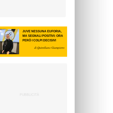
JUVE NESSUNA EUFORIA,
MA SEGNALI POSITIVI: ORA
PERÒ I COLPI DECISIVI
di Quintiliano Giampietro