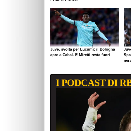
Juve, svolta per Lucumì: il Bologna
Juve
apre a Cabal. E Miretti resta fuori
Spal
ner
I PODCAST DI R