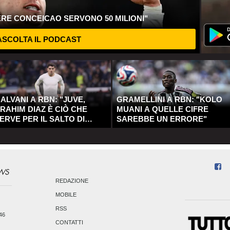
ERE CONCEICAO SERVONO 50 MILIONI"
SCOLTA IL PODCAST
ALVANI A RBN: "JUVE,
GRAMELLINI A RBN: "KOLO
RAHIM DIAZ È CIÒ CHE
MUANI A QUELLE CIFRE
ERVE PER IL SALTO DI
SAREBBE UN ERRORE"
UALITÀ"
REDAZIONE
MOBILE
RSS
246
CONTATTI