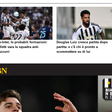
-Inter, le probabili formazioni:
Douglas Luiz cresce partita dopo
letti vara la squadra anti-
partita: e c'è chi è pronto a
azzurri
scommettere su di lui
BN