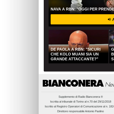
NAVA A RBN: "OGGI PER PREND
A
DE PAOLA A RBN: "SICURI
G
CHE KOLO MUANI SIA UN
B
GRANDE ATTACCANTE?"
S
Q
Supplemento di
Radio Bianconera ®
Iscritta al tribunale di Torino al n.70 del 29/11/2018
Iscritto al Registro Operatori di Comunicazione al n. 18
Direttore responsabile Antonio Paolino