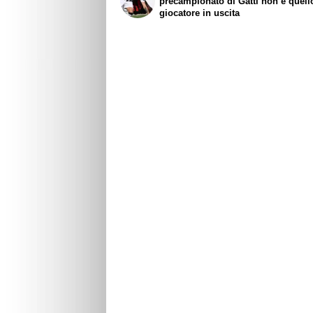
precampionato di Gatti non è quell
giocatore in uscita