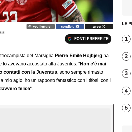
LE P
vedi letture
condividi
tweet
ZIE
1
FONTI PREFERITE
2
entrocampista del Marsiglia
Pierre-Emile Hojbjerg
ha
he lo avevano accostato alla Juventus: “
Non c'è mai
to contatti con la Juventus
, sono sempre rimasto
3
 mio agio, ho un rapporto fantastico con i tifosi, con i
davvero felice
”.
4
5