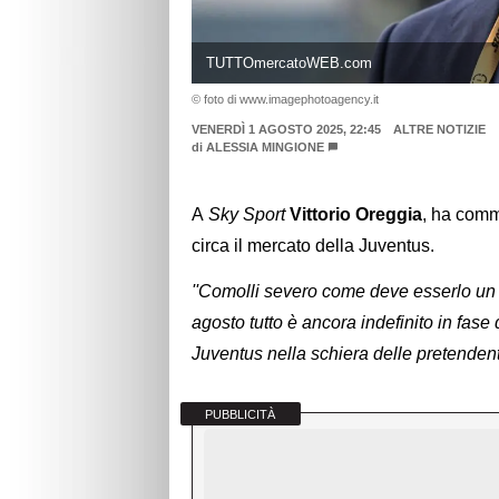
TUTTOmercatoWEB.com
© foto di www.imagephotoagency.it
VENERDÌ 1 AGOSTO 2025, 22:45
ALTRE NOTIZIE
di
ALESSIA MINGIONE
A
Sky Sport
Vittorio Oreggia
, ha comm
circa il mercato della Juventus.
''Comolli severo come deve esserlo un di
agosto tutto è ancora indefinito in fase
Juventus nella schiera delle pretendent
PUBBLICITÀ