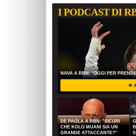
I PODCAST DI R
NAVA A RBN: "OGGI PER PREND
A
DE PAOLA A RBN: "SICURI
G
CHE KOLO MUANI SIA UN
B
GRANDE ATTACCANTE?"
S