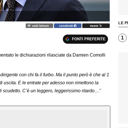
LE P
vedi letture
condividi
tweet
1
FONTI PREFERITE
entato le dichiarazioni rilasciate da Damien Comolli
rigente con chi fa il furbo. Ma il punto però è che al 1
 di uscita. E le entrate per adesso non rimettono la
i scudetto. C’è un leggero, leggerissimo ritardo…"