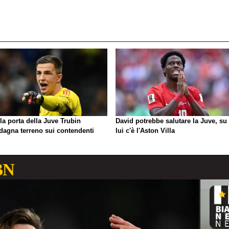
la porta della Juve Trubin
David potrebbe salutare la Juve, su 
dagna terreno sui contendenti
lui c'è l'Aston Villa
BN