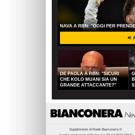
NAVA A RBN: "OGGI PER PREND
A
DE PAOLA A RBN: "SICURI
G
CHE KOLO MUANI SIA UN
B
GRANDE ATTACCANTE?"
S
Q
Supplemento di
Radio Bianconera ®