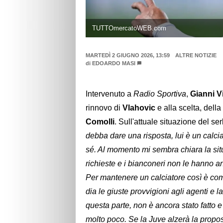
TUTTOmercatoWEB.com
MARTEDÌ 2 GIUGNO 2026, 13:59
ALTRE NOTIZIE
di
EDOARDO MASI
Intervenuto a
Radio Sportiva
,
Gianni V
rinnovo di
Vlahovic
e alla scelta, dell
Comolli
. Sull'attuale situazione del ser
debba dare una risposta, lui è un calci
sé. Al momento mi sembra chiara la situa
richieste e i bianconeri non le hanno a
Per mantenere un calciatore così è come
dia le giuste provvigioni agli agenti e l
questa parte, non è ancora stato fatto 
molto poco. Se la Juve alzerà la propost