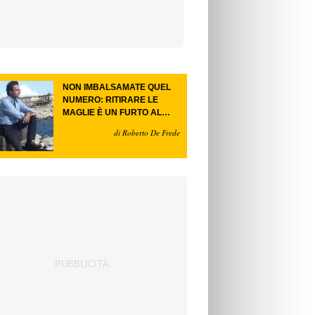
NON IMBALSAMATE QUEL
NUMERO: RITIRARE LE
MAGLIE È UN FURTO AL
FUTURO.
di Roberto De Frede