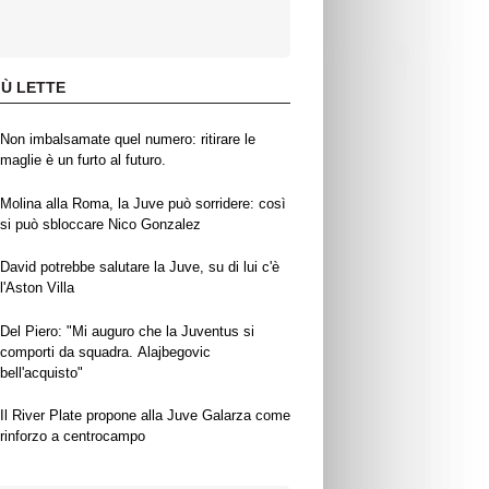
IÙ LETTE
Non imbalsamate quel numero: ritirare le
maglie è un furto al futuro.
Molina alla Roma, la Juve può sorridere: così
si può sbloccare Nico Gonzalez
David potrebbe salutare la Juve, su di lui c'è
l'Aston Villa
Del Piero: "Mi auguro che la Juventus si
comporti da squadra. Alajbegovic
bell'acquisto"
Il River Plate propone alla Juve Galarza come
rinforzo a centrocampo