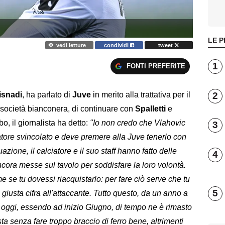
LE P
vedi letture
condividi
tweet
1
FONTI PREFERITE
2
isnadi
, ha parlato di
Juve
in merito alla trattativa per il
a società bianconera, di continuare con
Spalletti
e
bo, il giornalista ha detto:
"Io non credo che Vlahovic
3
atore svincolato e deve premere alla Juve tenerlo con
zione, il calciatore e il suo staff hanno fatto delle
4
ncora messe sul tavolo per soddisfare la loro volontà.
 se tu dovessi riacquistarlo: per fare ciò serve che tu
5
a giusta cifra all'attaccante. Tutto questo, da un anno a
e oggi, essendo ad inizio Giugno, di tempo ne è rimasto
a senza fare troppo braccio di ferro bene, altrimenti