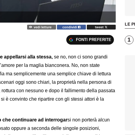
LE P
vedi letture
condividi
tweet
1
FONTI PREFERITE
 appellarsi alla stessa,
se no, non ci sono grandi
ll’amore per la maglia bianconera. No, non state
sofia ma semplicemente una semplice chiave di lettura
enari oggi sono chiari, la proprietà nella persona di
rottura con nessuno e dopo il fallimento della passata
i è convinto che ripartire con gli stessi attori è la
 che continuare ad interrogar
si non porterà alcun
sposato oppure a seconda delle singole posizioni,