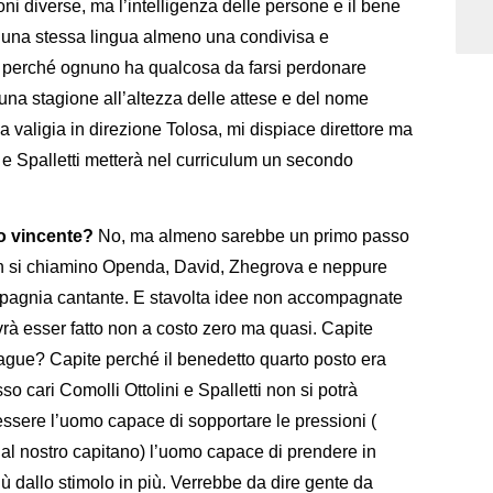
ioni diverse, ma l’intelligenza delle persone e il bene
n una stessa lingua almeno una condivisa e
tto, perché ognuno ha qualcosa da farsi perdonare
una stagione all’altezza delle attese e del nome
 valigia in direzione Tolosa, mi dispiace direttore ma
, e Spalletti metterà nel curriculum un secondo
to vincente?
No, ma almeno sarebbe un primo passo
non si chiamino Openda, David, Zhegrova e neppure
agnia cantante. E stavolta idee non accompagnate
rà esser fatto non a costo zero ma quasi. Capite
ague? Capite perché il benedetto quarto posto era
o cari Comolli Ottolini e Spalletti non si potrà
 essere l’uomo capace di sopportare le pressioni (
dal nostro capitano) l’uomo capace di prendere in
ù dallo stimolo in più. Verrebbe da dire gente da