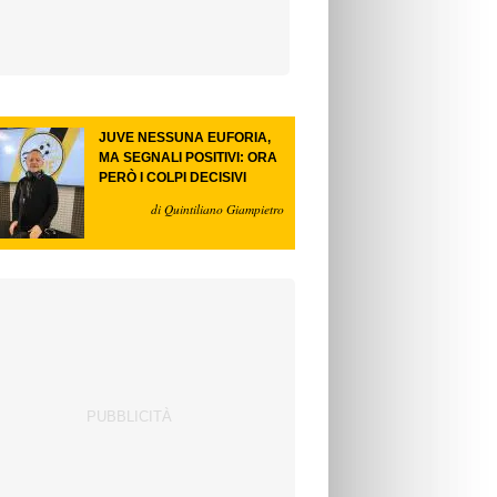
JUVE NESSUNA EUFORIA,
MA SEGNALI POSITIVI: ORA
PERÒ I COLPI DECISIVI
di Quintiliano Giampietro