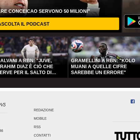
ERE CONCEICAO SERVONO 50 MILIONI"
SCOLTA IL PODCAST
ALVANI A RBN: "JUVE,
GRAMELLINI A RBN: "KOLO
RAHIM DIAZ È CIÒ CHE
MUANI A QUELLE CIFRE
ERVE PER IL SALTO DI
SAREBBE UN ERRORE"
UALITÀ"
REDAZIONE
MOBILE
RSS
246
CONTATTI