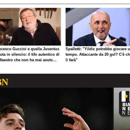
ncesco Guccini e quella Juventus
Spalletti: "Yildiz potrebbe giocare 
uta in silenzio: il tifo autentico di
tempo. Attaccante da 20 gol? C'è ch
Maestro che non ha mai avuto
li farà"
gno di esibirlo
BN