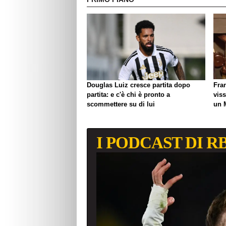
Douglas Luiz cresce partita dopo
Fra
partita: e c'è chi è pronto a
viss
scommettere su di lui
un 
biso
I PODCAST DI R