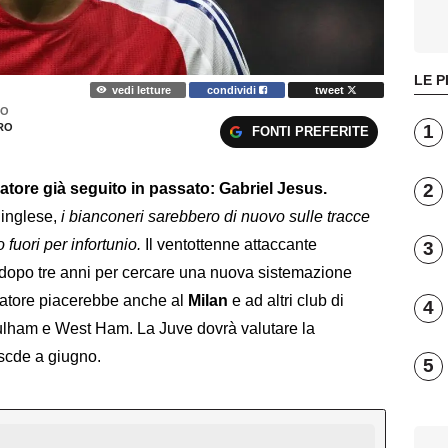
LE P
vedi letture
condividi
tweet
TO
1
RO
FONTI PREFERITE
2
tore già seguito in passato: Gabriel Jesus.
inglese,
i bianconeri sarebbero di nuovo sulle tracce
fuori per infortunio.
Il ventottenne attaccante
3
 dopo tre anni per cercare una nuova sistemazione
catore piacerebbe anche al
Milan
e ad altri club di
4
ham e West Ham. La Juve dovrà valutare la
 scde a giugno.
5