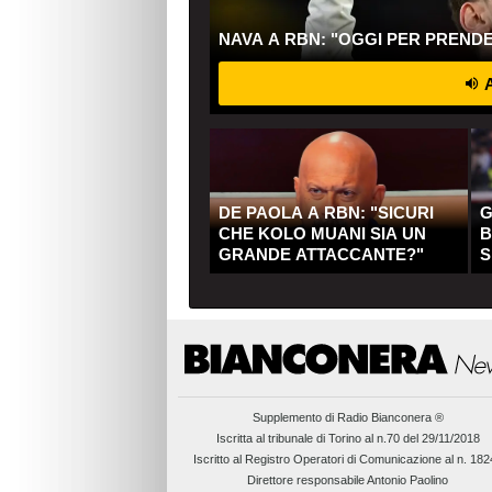
NAVA A RBN: "OGGI PER PREND
A
DE PAOLA A RBN: "SICURI
G
CHE KOLO MUANI SIA UN
B
GRANDE ATTACCANTE?"
S
Q
Supplemento di
Radio Bianconera ®
Iscritta al tribunale di Torino al n.70 del 29/11/2018
Iscritto al Registro Operatori di Comunicazione al n. 18
Direttore responsabile Antonio Paolino