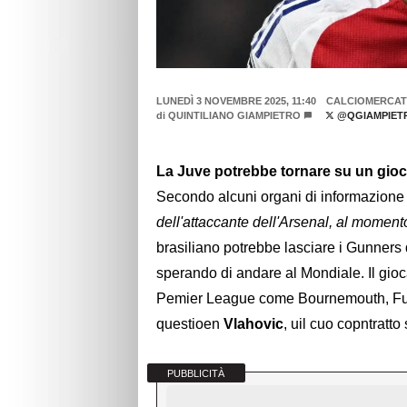
LUNEDÌ 3 NOVEMBRE 2025, 11:40
CALCIOMERCA
di
QUINTILIANO GIAMPIETRO
@QGIAMPIET
La Juve potrebbe tornare su un gioca
Secondo alcuni organi di informazione 
dell'attaccante dell'Arsenal, al momento 
brasiliano potrebbe lasciare i Gunners
sperando di andare al Mondiale. Il gio
Pemier League come Bournemouth, Ful
questioen
Vlahovic
, uil cuo copntratto
PUBBLICITÀ