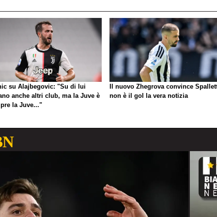
ic su Alajbegovic: "Su di lui
Il nuovo Zhegrova convince Spallett
ano anche altri club, ma la Juve è
non è il gol la vera notizia
re la Juve..."
BN