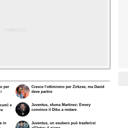
to per
Cresce l'ottimismo per Zirkzee, ma David
i
deve partire
Juventus, sfuma Martinez: Emery
ucumì e
convince il Dibu a restare
re
e in
Juventus, un esubero può trasferirsi
o
all'Inter: il piano