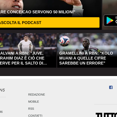
ERE CONCEICAO SERVONO 50 MILIONI"
SCOLTA IL PODCAST
ALVANI A RBN: "JUVE,
GRAMELLINI A RBN: "KOLO
RAHIM DIAZ È CIÒ CHE
MUANI A QUELLE CIFRE
ERVE PER IL SALTO DI
SAREBBE UN ERRORE"
UALITÀ"
REDAZIONE
MOBILE
RSS
246
CONTATTI