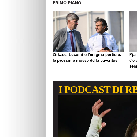
PRIMO PIANO
Zirkzee, Lucumì e l'enigma portiere:
Pjan
le prossime mosse della Juventus
c'er
semp
I PODCAST DI R