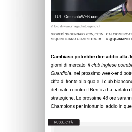
TUTTOmercatoWEB.com
© foto di www.imagephotoagency.it
GIOVEDÌ 30 GENNAIO 2025, 09:15
CALCIOMERCA
di
QUINTILIANO GIAMPIETRO
@QGIAMPIET
Cambiaso potrebbe dire addio alla J
giorni di mercato,
il club inglese potrebb
Guardiola
. nel prossimo week-end potr
cifra di fronte alla quale il club bianco
del match contro il Benfica ha parlato 
strategiche. Le prossime 48 ore sarann
Champions per infortunio: addio in ques
PUBBLICITÀ