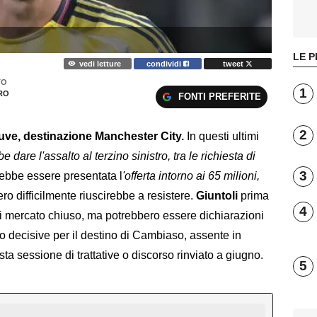
LE P
vedi letture
condividi
tweet
TO
1
RO
FONTI PREFERITE
2
uve, destinazione Manchester City.
In questi ultimi
e dare l'assalto al terzino sinistro, tra le richiesta di
3
ebbe essere presentata l
'offerta intorno ai 65 milioni,
nero difficilmente riuscirebbe a resistere.
Giuntoli
prima
4
di mercato chiuso, ma potrebbero essere dichiarazioni
o decisive per il destino di Cambiaso, assente in
ta sessione di trattative o discorso rinviato a giugno.
5