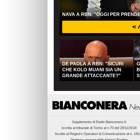
NAVA A RBN: "OGGI PER PREND
A
DE PAOLA A RBN: "SICURI
G
CHE KOLO MUANI SIA UN
B
GRANDE ATTACCANTE?"
S
Q
Supplemento di
Radio Bianconera ®
Iscritta al tribunale di Torino al n.70 del 29/11/2018
Iscritto al Registro Operatori di Comunicazione al n. 18
Direttore responsabile Antonio Paolino